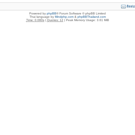
ติดต่
Powered by
phpBB
® Forum Software © phpBB Limited
Thai language by
Mindphp.com
&
phpBBThailand.com
Time: 0.080s
|
Queries: 12
| Peak Memory Usage: 3.61 MiB