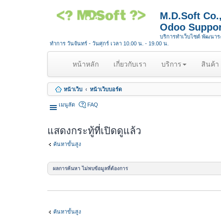
M.D.Soft Co
Odoo Suppor
บริการทำเว็บไซต์ พัฒนา
ทำการ วันจันทร์ - วันศุกร์ เวลา 10.00 น. - 19.00 น.
(
หน้าหลัก
เกี่ยวกับเรา
บริการ
สินค้า
c
u
หน้าเว็บ
หน้าเว็บบอร์ด
r
r
เมนูลัด
FAQ
e
n
แสดงกระทู้ที่เปิดดูแล้ว
t
)
ค้นหาขั้นสูง
ผลการค้นหา ไม่พบข้อมูลที่ต้องการ
ค้นหาขั้นสูง