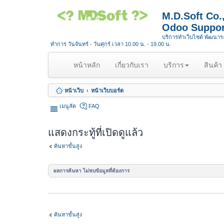
M.D.Soft Co
Odoo Suppor
บริการทำเว็บไซต์ พัฒนา
ทำการ วันจันทร์ - วันศุกร์ เวลา 10.00 น. - 19.00 น.
(
หน้าหลัก
เกี่ยวกับเรา
บริการ
สินค้า
c
u
หน้าเว็บ
หน้าเว็บบอร์ด
r
r
เมนูลัด
FAQ
e
n
แสดงกระทู้ที่เปิดดูแล้ว
t
)
ค้นหาขั้นสูง
ผลการค้นหา ไม่พบข้อมูลที่ต้องการ
ค้นหาขั้นสูง