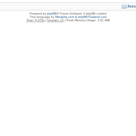
ติดต่
Powered by
phpBB
® Forum Software © phpBB Limited
Thai language by
Mindphp.com
&
phpBBThailand.com
Time: 0.073s
|
Queries: 12
| Peak Memory Usage: 3.61 MiB