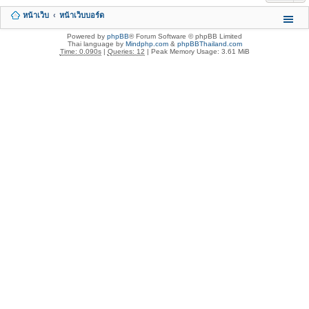
หน้าเว็บ
หน้าเว็บบอร์ด
Powered by
phpBB
® Forum Software © phpBB Limited
Thai language by
Mindphp.com
&
phpBBThailand.com
Time: 0.090s
|
Queries: 12
| Peak Memory Usage: 3.61 MiB