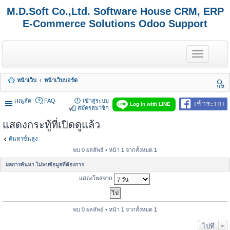
M.D.Soft Co.,Ltd. Software House CRM, ERP
E-Commerce Solutions Odoo Support
T
o
g
g
หน้าเว็บ
หน้าเว็บบอร์ด
l
นห
e
า
n
เมนูลัด
FAQ
เข้าสู่ระบบ
เข้าระบบ
Log in with LINE
a
สมัครสมาชิก
v
แสดงกระทู้ที่เปิดดูแล้ว
i
g
a
ค้นหาขั้นสูง
t
พบ 0 ผลลัพธ์ • หน้า
1
จากทั้งหมด
1
i
o
ผลการค้นหา ไม่พบข้อมูลที่ต้องการ
n
แสดงโพสจาก
พบ 0 ผลลัพธ์ • หน้า
1
จากทั้งหมด
1
ไปที่