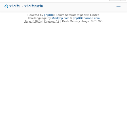
หน้าเว็บ
หน้าเว็บบอร์ด
Powered by
phpBB
® Forum Software © phpBB Limited
Thai language by
Mindphp.com
&
phpBBThailand.com
Time: 0.096s
|
Queries: 12
| Peak Memory Usage: 3.61 MiB