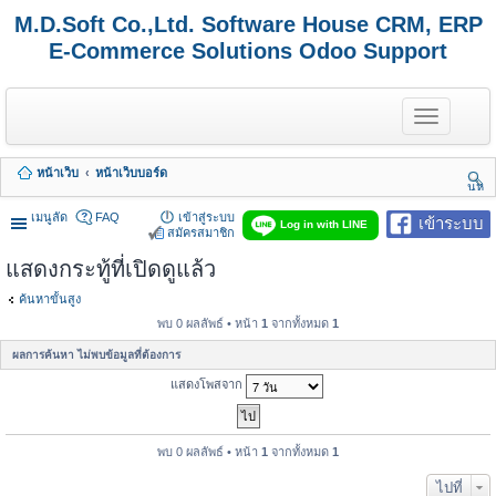
M.D.Soft Co.,Ltd. Software House CRM, ERP
E-Commerce Solutions Odoo Support
T
o
g
g
หน้าเว็บ
หน้าเว็บบอร์ด
l
นห
e
า
n
เมนูลัด
FAQ
เข้าสู่ระบบ
เข้าระบบ
Log in with LINE
a
สมัครสมาชิก
v
แสดงกระทู้ที่เปิดดูแล้ว
i
g
a
ค้นหาขั้นสูง
t
พบ 0 ผลลัพธ์ • หน้า
1
จากทั้งหมด
1
i
o
ผลการค้นหา ไม่พบข้อมูลที่ต้องการ
n
แสดงโพสจาก
พบ 0 ผลลัพธ์ • หน้า
1
จากทั้งหมด
1
ไปที่