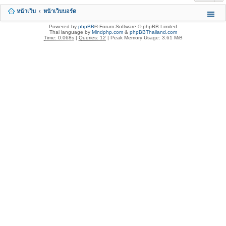
หน้าเว็บ
หน้าเว็บบอร์ด
Powered by
phpBB
® Forum Software © phpBB Limited
Thai language by
Mindphp.com
&
phpBBThailand.com
Time: 0.068s
|
Queries: 12
| Peak Memory Usage: 3.61 MiB