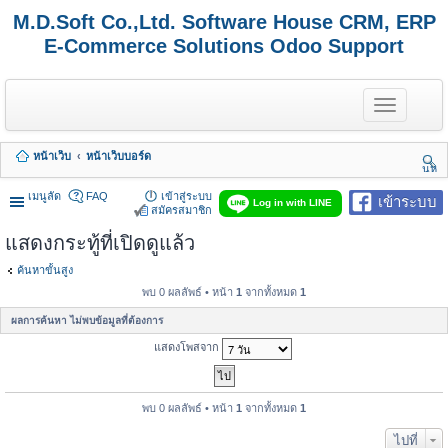
M.D.Soft Co.,Ltd. Software House CRM, ERP
E-Commerce Solutions Odoo Support
T
o
g
g
หน้าเว็บ
หน้าเว็บบอร์ด
l
นห
e
า
n
เมนูลัด
FAQ
เข้าสู่ระบบ
เข้าระบบ
Log in with LINE
a
สมัครสมาชิก
v
แสดงกระทู้ที่เปิดดูแล้ว
i
g
a
ค้นหาขั้นสูง
t
พบ 0 ผลลัพธ์ • หน้า
1
จากทั้งหมด
1
i
o
ผลการค้นหา ไม่พบข้อมูลที่ต้องการ
n
แสดงโพสจาก
พบ 0 ผลลัพธ์ • หน้า
1
จากทั้งหมด
1
ไปที่