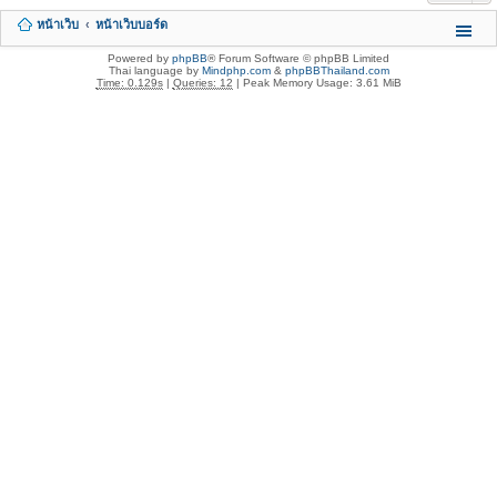
หน้าเว็บ
หน้าเว็บบอร์ด
Powered by
phpBB
® Forum Software © phpBB Limited
Thai language by
Mindphp.com
&
phpBBThailand.com
Time: 0.129s
|
Queries: 12
| Peak Memory Usage: 3.61 MiB