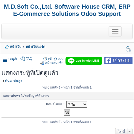
M.D.Soft Co.,Ltd. Software House CRM, ERP
E-Commerce Solutions Odoo Support
T
o
g
g
หน้าเว็บ
หน้าเว็บบอร์ด
l
นห
e
า
n
เมนูลัด
FAQ
เข้าสู่ระบบ
เข้าระบบ
Log in with LINE
a
สมัครสมาชิก
v
แสดงกระทู้ที่เปิดดูแล้ว
i
g
a
ค้นหาขั้นสูง
t
พบ 0 ผลลัพธ์ • หน้า
1
จากทั้งหมด
1
i
o
ผลการค้นหา ไม่พบข้อมูลที่ต้องการ
n
แสดงโพสจาก
พบ 0 ผลลัพธ์ • หน้า
1
จากทั้งหมด
1
ไปที่