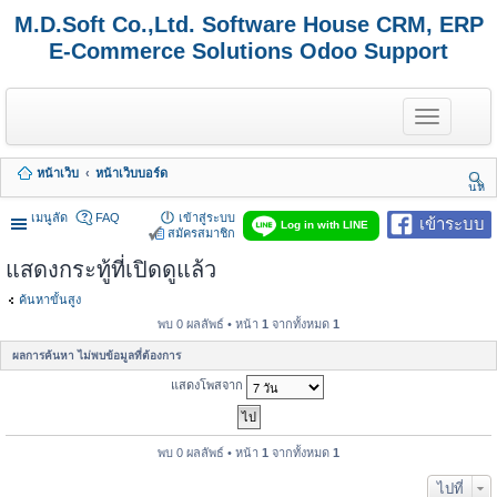
M.D.Soft Co.,Ltd. Software House CRM, ERP
E-Commerce Solutions Odoo Support
T
o
g
g
หน้าเว็บ
หน้าเว็บบอร์ด
l
นห
e
า
n
เมนูลัด
FAQ
เข้าสู่ระบบ
เข้าระบบ
Log in with LINE
a
สมัครสมาชิก
v
แสดงกระทู้ที่เปิดดูแล้ว
i
g
a
ค้นหาขั้นสูง
t
พบ 0 ผลลัพธ์ • หน้า
1
จากทั้งหมด
1
i
o
ผลการค้นหา ไม่พบข้อมูลที่ต้องการ
n
แสดงโพสจาก
พบ 0 ผลลัพธ์ • หน้า
1
จากทั้งหมด
1
ไปที่