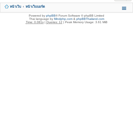
หน้าเว็บ
หน้าเว็บบอร์ด
Powered by
phpBB
® Forum Software © phpBB Limited
Thai language by
Mindphp.com
&
phpBBThailand.com
Time: 0.081s
|
Queries: 12
| Peak Memory Usage: 3.61 MiB