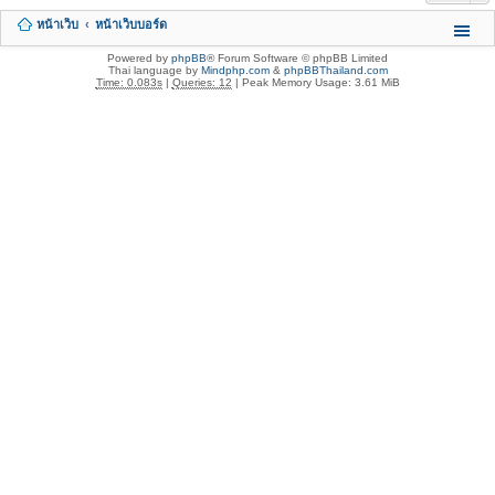
หน้าเว็บ
หน้าเว็บบอร์ด
Powered by
phpBB
® Forum Software © phpBB Limited
Thai language by
Mindphp.com
&
phpBBThailand.com
Time: 0.083s
|
Queries: 12
| Peak Memory Usage: 3.61 MiB