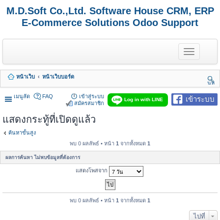
M.D.Soft Co.,Ltd. Software House CRM, ERP
E-Commerce Solutions Odoo Support
T
o
g
g
หน้าเว็บ
หน้าเว็บบอร์ด
l
นห
e
า
n
เมนูลัด
FAQ
เข้าสู่ระบบ
เข้าระบบ
Log in with LINE
a
สมัครสมาชิก
v
แสดงกระทู้ที่เปิดดูแล้ว
i
g
a
ค้นหาขั้นสูง
t
พบ 0 ผลลัพธ์ • หน้า
1
จากทั้งหมด
1
i
o
ผลการค้นหา ไม่พบข้อมูลที่ต้องการ
n
แสดงโพสจาก
พบ 0 ผลลัพธ์ • หน้า
1
จากทั้งหมด
1
ไปที่