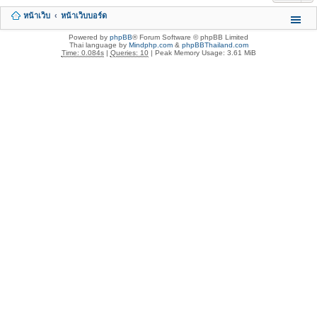
หน้าเว็บ
หน้าเว็บบอร์ด
Powered by
phpBB
® Forum Software © phpBB Limited
Thai language by
Mindphp.com
&
phpBBThailand.com
Time: 0.084s
|
Queries: 10
| Peak Memory Usage: 3.61 MiB