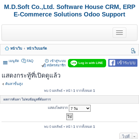
M.D.Soft Co.,Ltd. Software House CRM, ERP
E-Commerce Solutions Odoo Support
T
o
g
g
หน้าเว็บ
หน้าเว็บบอร์ด
l
นห
e
า
n
เมนูลัด
FAQ
เข้าสู่ระบบ
เข้าระบบ
Log in with LINE
a
สมัครสมาชิก
v
แสดงกระทู้ที่เปิดดูแล้ว
i
g
a
ค้นหาขั้นสูง
t
พบ 0 ผลลัพธ์ • หน้า
1
จากทั้งหมด
1
i
o
ผลการค้นหา ไม่พบข้อมูลที่ต้องการ
n
แสดงโพสจาก
พบ 0 ผลลัพธ์ • หน้า
1
จากทั้งหมด
1
ไปที่