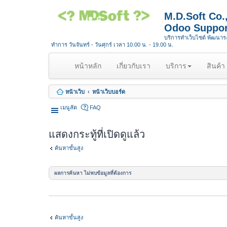
M.D.Soft Co
Odoo Suppor
บริการทำเว็บไซต์ พัฒนา
ทำการ วันจันทร์ - วันศุกร์ เวลา 10.00 น. - 19.00 น.
(
หน้าหลัก
เกี่ยวกับเรา
บริการ
สินค้า
c
u
หน้าเว็บ
หน้าเว็บบอร์ด
r
r
เมนูลัด
FAQ
e
n
แสดงกระทู้ที่เปิดดูแล้ว
t
)
ค้นหาขั้นสูง
ผลการค้นหา ไม่พบข้อมูลที่ต้องการ
ค้นหาขั้นสูง