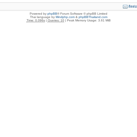
ติดต่
Powered by
phpBB
® Forum Software © phpBB Limited
Thai language by
Mindphp.com
&
phpBBThailand.com
Time: 0.096s
|
Queries: 10
| Peak Memory Usage: 3.61 MiB