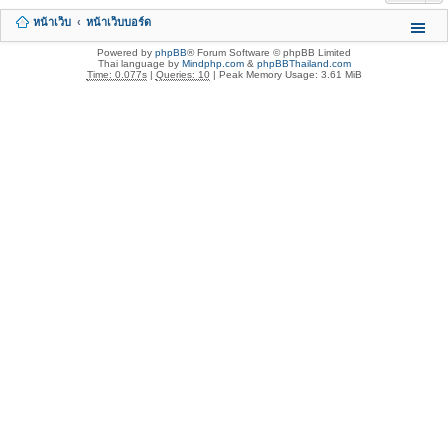
หน้าเว็บ
หน้าเว็บบอร์ด
Powered by
phpBB
® Forum Software © phpBB Limited
Thai language by
Mindphp.com
&
phpBBThailand.com
Time: 0.077s
|
Queries: 10
| Peak Memory Usage: 3.61 MiB