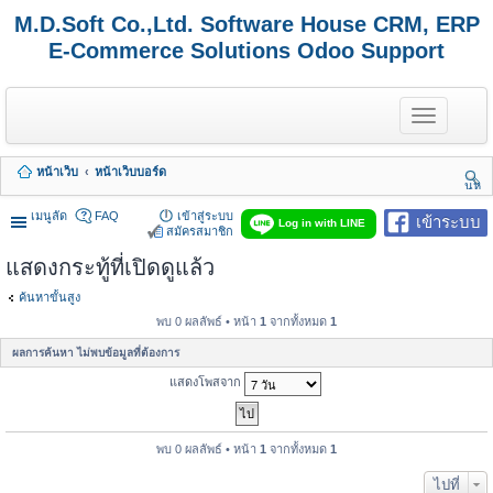
M.D.Soft Co.,Ltd. Software House CRM, ERP
E-Commerce Solutions Odoo Support
T
o
g
g
หน้าเว็บ
หน้าเว็บบอร์ด
l
นห
e
า
n
เมนูลัด
FAQ
เข้าสู่ระบบ
เข้าระบบ
Log in with LINE
a
สมัครสมาชิก
v
แสดงกระทู้ที่เปิดดูแล้ว
i
g
a
ค้นหาขั้นสูง
t
พบ 0 ผลลัพธ์ • หน้า
1
จากทั้งหมด
1
i
o
ผลการค้นหา ไม่พบข้อมูลที่ต้องการ
n
แสดงโพสจาก
พบ 0 ผลลัพธ์ • หน้า
1
จากทั้งหมด
1
ไปที่