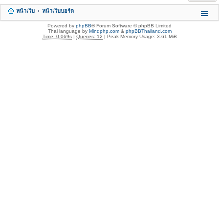
หน้าเว็บ
หน้าเว็บบอร์ด
Powered by
phpBB
® Forum Software © phpBB Limited
Thai language by
Mindphp.com
&
phpBBThailand.com
Time: 0.069s
|
Queries: 12
| Peak Memory Usage: 3.61 MiB