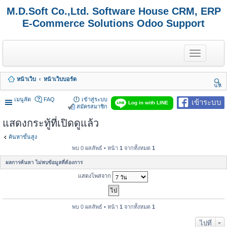
M.D.Soft Co.,Ltd. Software House CRM, ERP
E-Commerce Solutions Odoo Support
T
o
g
g
หน้าเว็บ
หน้าเว็บบอร์ด
l
นห
e
า
n
เมนูลัด
FAQ
เข้าสู่ระบบ
เข้าระบบ
Log in with LINE
a
สมัครสมาชิก
v
แสดงกระทู้ที่เปิดดูแล้ว
i
g
a
ค้นหาขั้นสูง
t
พบ 0 ผลลัพธ์ • หน้า
1
จากทั้งหมด
1
i
o
ผลการค้นหา ไม่พบข้อมูลที่ต้องการ
n
แสดงโพสจาก
พบ 0 ผลลัพธ์ • หน้า
1
จากทั้งหมด
1
ไปที่