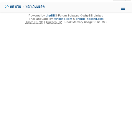
หน้าเว็บ
หน้าเว็บบอร์ด
Powered by
phpBB
® Forum Software © phpBB Limited
Thai language by
Mindphp.com
&
phpBBThailand.com
Time: 0.079s
|
Queries: 12
| Peak Memory Usage: 3.61 MiB