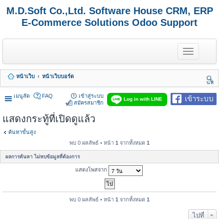
M.D.Soft Co.,Ltd. Software House CRM, ERP
E-Commerce Solutions Odoo Support
T
o
g
g
หน้าเว็บ
หน้าเว็บบอร์ด
l
นห
e
า
n
เมนูลัด
FAQ
เข้าสู่ระบบ
เข้าระบบ
Log in with LINE
a
สมัครสมาชิก
v
แสดงกระทู้ที่เปิดดูแล้ว
i
g
a
ค้นหาขั้นสูง
t
พบ 0 ผลลัพธ์ • หน้า
1
จากทั้งหมด
1
i
o
ผลการค้นหา ไม่พบข้อมูลที่ต้องการ
n
แสดงโพสจาก
พบ 0 ผลลัพธ์ • หน้า
1
จากทั้งหมด
1
ไปที่