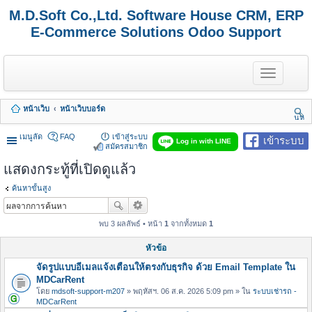
M.D.Soft Co.,Ltd. Software House CRM, ERP
E-Commerce Solutions Odoo Support
T
o
g
g
หน้าเว็บ
หน้าเว็บบอร์ด
l
นห
e
า
n
เมนูลัด
FAQ
เข้าสู่ระบบ
เข้าระบบ
Log in with LINE
a
สมัครสมาชิก
v
แสดงกระทู้ที่เปิดดูแล้ว
i
g
a
ค้นหาขั้นสูง
t
i
o
พบ 3 ผลลัพธ์ • หน้า
1
จากทั้งหมด
1
n
หัวข้อ
จัดรูปแบบอีเมลแจ้งเตือนให้ตรงกับธุรกิจ ด้วย Email Template ใน
MDCarRent
โดย
mdsoft-support-m207
» พฤหัสฯ. 06 ส.ค. 2026 5:09 pm » ใน
ระบบเช่ารถ -
MDCarRent