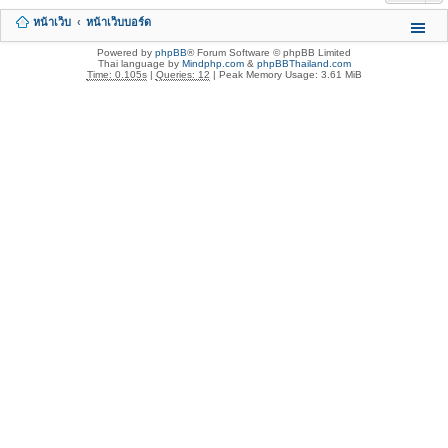
หน้าเว็บ
หน้าเว็บบอร์ด
Powered by
phpBB
® Forum Software © phpBB Limited
Thai language by
Mindphp.com
&
phpBBThailand.com
Time: 0.105s
|
Queries: 12
| Peak Memory Usage: 3.61 MiB