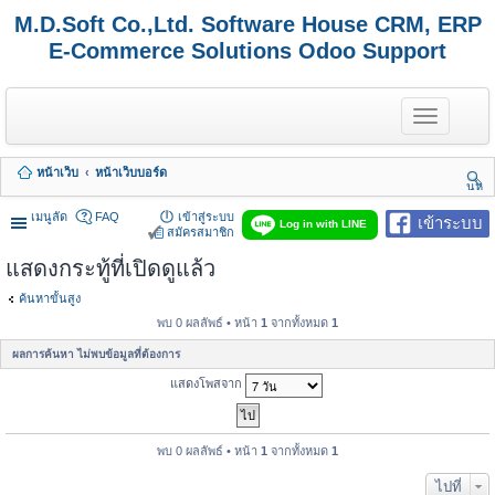
M.D.Soft Co.,Ltd. Software House CRM, ERP
E-Commerce Solutions Odoo Support
T
o
g
g
หน้าเว็บ
หน้าเว็บบอร์ด
l
นห
e
า
n
เมนูลัด
FAQ
เข้าสู่ระบบ
เข้าระบบ
Log in with LINE
a
สมัครสมาชิก
v
แสดงกระทู้ที่เปิดดูแล้ว
i
g
a
ค้นหาขั้นสูง
t
พบ 0 ผลลัพธ์ • หน้า
1
จากทั้งหมด
1
i
o
ผลการค้นหา ไม่พบข้อมูลที่ต้องการ
n
แสดงโพสจาก
พบ 0 ผลลัพธ์ • หน้า
1
จากทั้งหมด
1
ไปที่