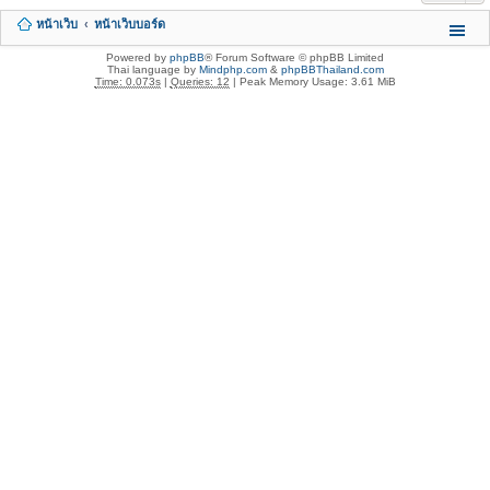
หน้าเว็บ
หน้าเว็บบอร์ด
Powered by
phpBB
® Forum Software © phpBB Limited
Thai language by
Mindphp.com
&
phpBBThailand.com
Time: 0.073s
|
Queries: 12
| Peak Memory Usage: 3.61 MiB