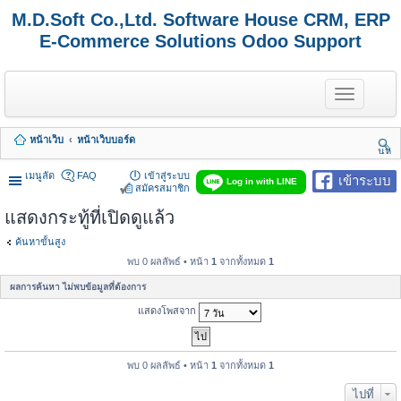
M.D.Soft Co.,Ltd. Software House CRM, ERP
E-Commerce Solutions Odoo Support
T
o
g
g
หน้าเว็บ
หน้าเว็บบอร์ด
l
นห
e
า
n
เมนูลัด
FAQ
เข้าสู่ระบบ
เข้าระบบ
Log in with LINE
a
สมัครสมาชิก
v
แสดงกระทู้ที่เปิดดูแล้ว
i
g
a
ค้นหาขั้นสูง
t
พบ 0 ผลลัพธ์ • หน้า
1
จากทั้งหมด
1
i
o
ผลการค้นหา ไม่พบข้อมูลที่ต้องการ
n
แสดงโพสจาก
พบ 0 ผลลัพธ์ • หน้า
1
จากทั้งหมด
1
ไปที่