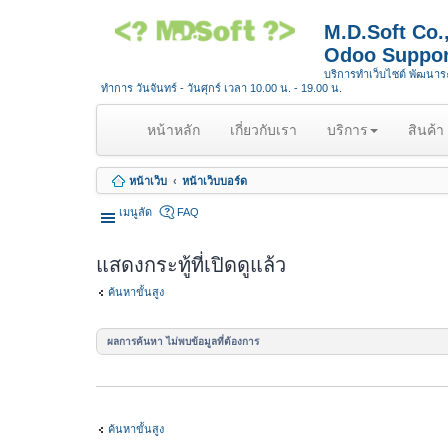
M.D.Soft Co
Odoo Suppor
บริการทำเว็บไซต์ พัฒนา
ทำการ วันจันทร์ - วันศุกร์ เวลา 10.00 น. - 19.00 น.
(
หน้าหลัก
เกี่ยวกับเรา
บริการ
สินค้า
c
u
หน้าเว็บ
หน้าเว็บบอร์ด
r
r
เมนูลัด
FAQ
e
n
แสดงกระทู้ที่เปิดดูแล้ว
t
)
ค้นหาขั้นสูง
ผลการค้นหา ไม่พบข้อมูลที่ต้องการ
ค้นหาขั้นสูง