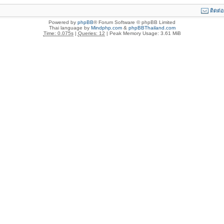
ติดต่
Powered by
phpBB
® Forum Software © phpBB Limited
Thai language by
Mindphp.com
&
phpBBThailand.com
Time: 0.075s
|
Queries: 12
| Peak Memory Usage: 3.61 MiB