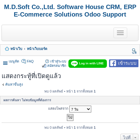
M.D.Soft Co.,Ltd. Software House CRM, ERP
E-Commerce Solutions Odoo Support
T
o
g
g
หน้าเว็บ
หน้าเว็บบอร์ด
l
นห
e
า
n
เมนูลัด
FAQ
เข้าสู่ระบบ
เข้าระบบ
Log in with LINE
a
สมัครสมาชิก
v
แสดงกระทู้ที่เปิดดูแล้ว
i
g
a
ค้นหาขั้นสูง
t
พบ 0 ผลลัพธ์ • หน้า
1
จากทั้งหมด
1
i
o
ผลการค้นหา ไม่พบข้อมูลที่ต้องการ
n
แสดงโพสจาก
พบ 0 ผลลัพธ์ • หน้า
1
จากทั้งหมด
1
ไปที่