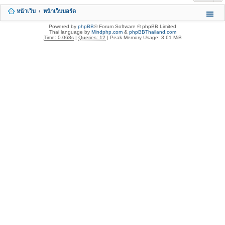
หน้าเว็บ
หน้าเว็บบอร์ด
Powered by
phpBB
® Forum Software © phpBB Limited
Thai language by
Mindphp.com
&
phpBBThailand.com
Time: 0.068s
|
Queries: 12
| Peak Memory Usage: 3.61 MiB