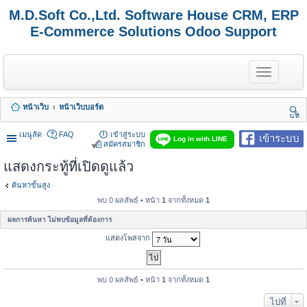
M.D.Soft Co.,Ltd. Software House CRM, ERP
E-Commerce Solutions Odoo Support
T
o
g
g
หน้าเว็บ
หน้าเว็บบอร์ด
l
นห
e
า
n
เมนูลัด
FAQ
เข้าสู่ระบบ
เข้าระบบ
Log in with LINE
a
สมัครสมาชิก
v
แสดงกระทู้ที่เปิดดูแล้ว
i
g
a
ค้นหาขั้นสูง
t
พบ 0 ผลลัพธ์ • หน้า
1
จากทั้งหมด
1
i
o
ผลการค้นหา ไม่พบข้อมูลที่ต้องการ
n
แสดงโพสจาก
พบ 0 ผลลัพธ์ • หน้า
1
จากทั้งหมด
1
ไปที่