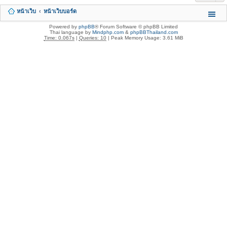
หน้าเว็บ
หน้าเว็บบอร์ด
Powered by
phpBB
® Forum Software © phpBB Limited
Thai language by
Mindphp.com
&
phpBBThailand.com
Time: 0.067s
|
Queries: 10
| Peak Memory Usage: 3.61 MiB