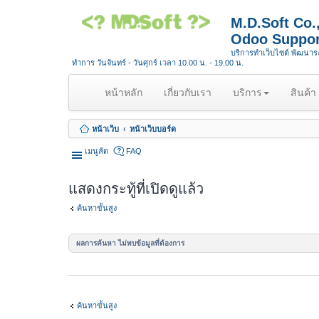
M.D.Soft Co
Odoo Suppor
บริการทำเว็บไซต์ พัฒนา
ทำการ วันจันทร์ - วันศุกร์ เวลา 10.00 น. - 19.00 น.
(
หน้าหลัก
เกี่ยวกับเรา
บริการ
สินค้า
c
u
หน้าเว็บ
หน้าเว็บบอร์ด
r
r
เมนูลัด
FAQ
e
n
แสดงกระทู้ที่เปิดดูแล้ว
t
)
ค้นหาขั้นสูง
ผลการค้นหา ไม่พบข้อมูลที่ต้องการ
ค้นหาขั้นสูง