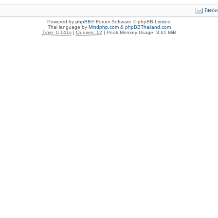
ติดต่
Powered by
phpBB
® Forum Software © phpBB Limited
Thai language by
Mindphp.com
&
phpBBThailand.com
Time: 0.141s
|
Queries: 12
| Peak Memory Usage: 3.61 MiB