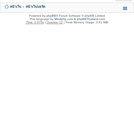
หน้าเว็บ
หน้าเว็บบอร์ด
Powered by
phpBB
® Forum Software © phpBB Limited
Thai language by
Mindphp.com
&
phpBBThailand.com
Time: 0.075s
|
Queries: 12
| Peak Memory Usage: 3.61 MiB