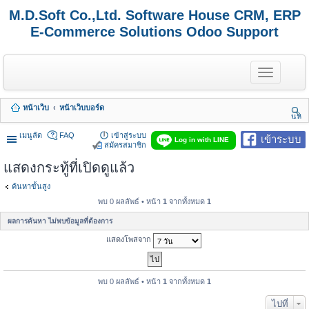
M.D.Soft Co.,Ltd. Software House CRM, ERP
E-Commerce Solutions Odoo Support
T
o
g
g
หน้าเว็บ
หน้าเว็บบอร์ด
l
นห
e
า
n
เมนูลัด
FAQ
เข้าสู่ระบบ
เข้าระบบ
Log in with LINE
a
สมัครสมาชิก
v
แสดงกระทู้ที่เปิดดูแล้ว
i
g
a
ค้นหาขั้นสูง
t
พบ 0 ผลลัพธ์ • หน้า
1
จากทั้งหมด
1
i
o
ผลการค้นหา ไม่พบข้อมูลที่ต้องการ
n
แสดงโพสจาก
พบ 0 ผลลัพธ์ • หน้า
1
จากทั้งหมด
1
ไปที่