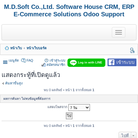
M.D.Soft Co.,Ltd. Software House CRM, ERP
E-Commerce Solutions Odoo Support
T
o
g
g
หน้าเว็บ
หน้าเว็บบอร์ด
l
นห
e
า
n
เมนูลัด
FAQ
เข้าสู่ระบบ
เข้าระบบ
Log in with LINE
a
สมัครสมาชิก
v
แสดงกระทู้ที่เปิดดูแล้ว
i
g
a
ค้นหาขั้นสูง
t
พบ 0 ผลลัพธ์ • หน้า
1
จากทั้งหมด
1
i
o
ผลการค้นหา ไม่พบข้อมูลที่ต้องการ
n
แสดงโพสจาก
พบ 0 ผลลัพธ์ • หน้า
1
จากทั้งหมด
1
ไปที่