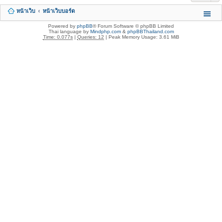
หน้าเว็บ
หน้าเว็บบอร์ด
Powered by
phpBB
® Forum Software © phpBB Limited
Thai language by
Mindphp.com
&
phpBBThailand.com
Time: 0.077s
|
Queries: 12
| Peak Memory Usage: 3.61 MiB