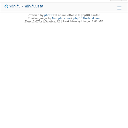
หน้าเว็บ
หน้าเว็บบอร์ด
Powered by
phpBB
® Forum Software © phpBB Limited
Thai language by
Mindphp.com
&
phpBBThailand.com
Time: 0.073s
|
Queries: 12
| Peak Memory Usage: 3.61 MiB