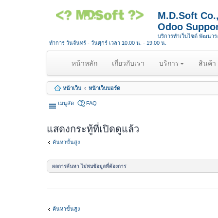
M.D.Soft Co
Odoo Suppor
บริการทำเว็บไซต์ พัฒนา
ทำการ วันจันทร์ - วันศุกร์ เวลา 10.00 น. - 19.00 น.
(
หน้าหลัก
เกี่ยวกับเรา
บริการ
สินค้า
c
u
หน้าเว็บ
หน้าเว็บบอร์ด
r
r
เมนูลัด
FAQ
e
n
แสดงกระทู้ที่เปิดดูแล้ว
t
)
ค้นหาขั้นสูง
ผลการค้นหา ไม่พบข้อมูลที่ต้องการ
ค้นหาขั้นสูง