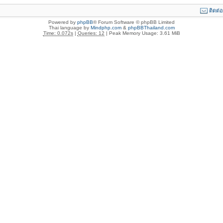
ติดต่
Powered by
phpBB
® Forum Software © phpBB Limited
Thai language by
Mindphp.com
&
phpBBThailand.com
Time: 0.072s
|
Queries: 12
| Peak Memory Usage: 3.61 MiB