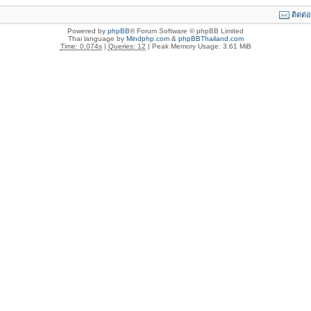
ติดต่
Powered by
phpBB
® Forum Software © phpBB Limited
Thai language by
Mindphp.com
&
phpBBThailand.com
Time: 0.074s
|
Queries: 12
| Peak Memory Usage: 3.61 MiB