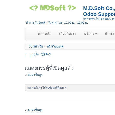
M.D.Soft Co
Odoo Suppor
บริการทำเว็บไซต์ พัฒนา
ทำการ วันจันทร์ - วันศุกร์ เวลา 10.00 น. - 19.00 น.
(
หน้าหลัก
เกี่ยวกับเรา
บริการ
สินค้า
c
u
หน้าเว็บ
หน้าเว็บบอร์ด
r
r
เมนูลัด
FAQ
e
n
แสดงกระทู้ที่เปิดดูแล้ว
t
)
ค้นหาขั้นสูง
ผลการค้นหา ไม่พบข้อมูลที่ต้องการ
ค้นหาขั้นสูง