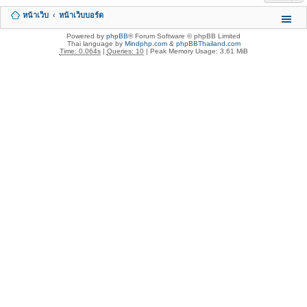
หน้าเว็บ
หน้าเว็บบอร์ด
Powered by
phpBB
® Forum Software © phpBB Limited
Thai language by
Mindphp.com
&
phpBBThailand.com
Time: 0.064s
|
Queries: 10
| Peak Memory Usage: 3.61 MiB