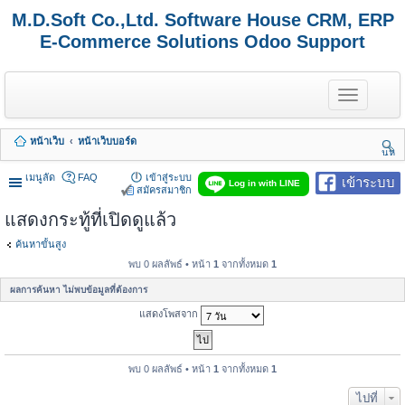
M.D.Soft Co.,Ltd. Software House CRM, ERP
E-Commerce Solutions Odoo Support
T
o
g
g
หน้าเว็บ
หน้าเว็บบอร์ด
l
นห
e
า
n
เมนูลัด
FAQ
เข้าสู่ระบบ
เข้าระบบ
Log in with LINE
a
สมัครสมาชิก
v
แสดงกระทู้ที่เปิดดูแล้ว
i
g
a
ค้นหาขั้นสูง
t
พบ 0 ผลลัพธ์ • หน้า
1
จากทั้งหมด
1
i
o
ผลการค้นหา ไม่พบข้อมูลที่ต้องการ
n
แสดงโพสจาก
พบ 0 ผลลัพธ์ • หน้า
1
จากทั้งหมด
1
ไปที่