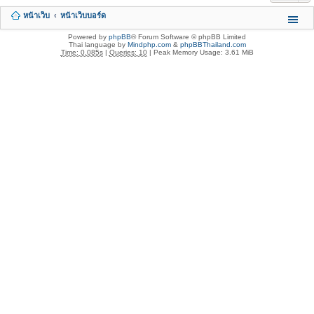
หน้าเว็บ
หน้าเว็บบอร์ด
Powered by
phpBB
® Forum Software © phpBB Limited
Thai language by
Mindphp.com
&
phpBBThailand.com
Time: 0.085s
|
Queries: 10
| Peak Memory Usage: 3.61 MiB