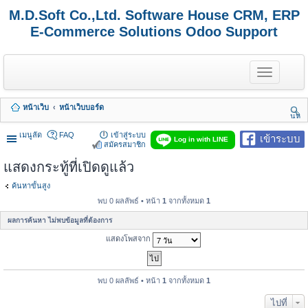
M.D.Soft Co.,Ltd. Software House CRM, ERP
E-Commerce Solutions Odoo Support
T
o
g
g
หน้าเว็บ
หน้าเว็บบอร์ด
l
นห
e
า
n
เมนูลัด
FAQ
เข้าสู่ระบบ
เข้าระบบ
Log in with LINE
a
สมัครสมาชิก
v
แสดงกระทู้ที่เปิดดูแล้ว
i
g
a
ค้นหาขั้นสูง
t
พบ 0 ผลลัพธ์ • หน้า
1
จากทั้งหมด
1
i
o
ผลการค้นหา ไม่พบข้อมูลที่ต้องการ
n
แสดงโพสจาก
พบ 0 ผลลัพธ์ • หน้า
1
จากทั้งหมด
1
ไปที่