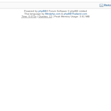
ติดต่
Powered by
phpBB
® Forum Software © phpBB Limited
Thai language by
Mindphp.com
&
phpBBThailand.com
Time: 0.072s
|
Queries: 12
| Peak Memory Usage: 3.61 MiB