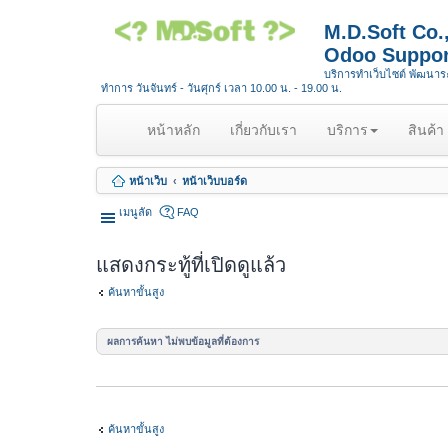
M.D.Soft Co
Odoo Suppor
บริการทำเว็บไซต์ พัฒนา
ทำการ วันจันทร์ - วันศุกร์ เวลา 10.00 น. - 19.00 น.
(
หน้าหลัก
เกี่ยวกับเรา
บริการ
สินค้า
c
u
หน้าเว็บ
หน้าเว็บบอร์ด
r
r
เมนูลัด
FAQ
e
n
แสดงกระทู้ที่เปิดดูแล้ว
t
)
ค้นหาขั้นสูง
ผลการค้นหา ไม่พบข้อมูลที่ต้องการ
ค้นหาขั้นสูง