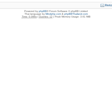
ติดต่
Powered by
phpBB
® Forum Software © phpBB Limited
Thai language by
Mindphp.com
&
phpBBThailand.com
Time: 0.086s
|
Queries: 12
| Peak Memory Usage: 3.61 MiB