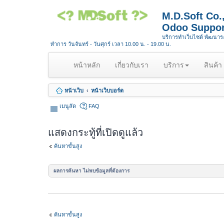
M.D.Soft Co
Odoo Suppor
บริการทำเว็บไซต์ พัฒนา
ทำการ วันจันทร์ - วันศุกร์ เวลา 10.00 น. - 19.00 น.
(
หน้าหลัก
เกี่ยวกับเรา
บริการ
สินค้า
c
u
หน้าเว็บ
หน้าเว็บบอร์ด
r
r
เมนูลัด
FAQ
e
n
แสดงกระทู้ที่เปิดดูแล้ว
t
)
ค้นหาขั้นสูง
ผลการค้นหา ไม่พบข้อมูลที่ต้องการ
ค้นหาขั้นสูง