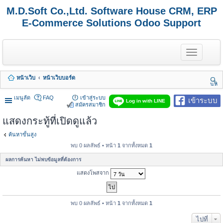
M.D.Soft Co.,Ltd. Software House CRM, ERP
E-Commerce Solutions Odoo Support
T
o
g
g
หน้าเว็บ
หน้าเว็บบอร์ด
l
นห
e
า
n
เมนูลัด
FAQ
เข้าสู่ระบบ
เข้าระบบ
Log in with LINE
a
สมัครสมาชิก
v
แสดงกระทู้ที่เปิดดูแล้ว
i
g
a
ค้นหาขั้นสูง
t
พบ 0 ผลลัพธ์ • หน้า
1
จากทั้งหมด
1
i
o
ผลการค้นหา ไม่พบข้อมูลที่ต้องการ
n
แสดงโพสจาก
พบ 0 ผลลัพธ์ • หน้า
1
จากทั้งหมด
1
ไปที่