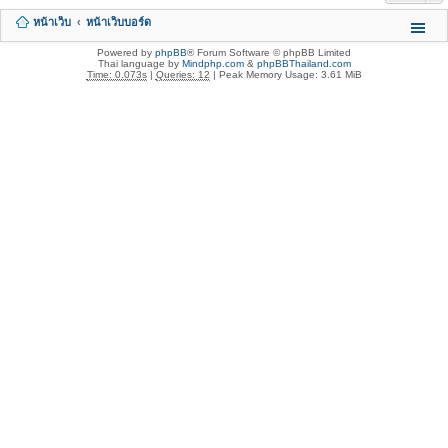
หน้าเว็บ
หน้าเว็บบอร์ด
Powered by
phpBB
® Forum Software © phpBB Limited
Thai language by
Mindphp.com
&
phpBBThailand.com
Time: 0.073s
|
Queries: 12
| Peak Memory Usage: 3.61 MiB