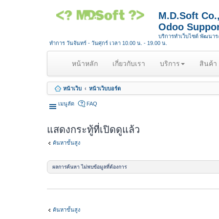
M.D.Soft Co
Odoo Suppor
บริการทำเว็บไซต์ พัฒนา
ทำการ วันจันทร์ - วันศุกร์ เวลา 10.00 น. - 19.00 น.
(
หน้าหลัก
เกี่ยวกับเรา
บริการ
สินค้า
c
u
หน้าเว็บ
หน้าเว็บบอร์ด
r
r
เมนูลัด
FAQ
e
n
แสดงกระทู้ที่เปิดดูแล้ว
t
)
ค้นหาขั้นสูง
ผลการค้นหา ไม่พบข้อมูลที่ต้องการ
ค้นหาขั้นสูง