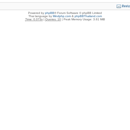
ติดต่
Powered by
phpBB
® Forum Software © phpBB Limited
Thai language by
Mindphp.com
&
phpBBThailand.com
Time: 0.073s
|
Queries: 10
| Peak Memory Usage: 3.61 MiB