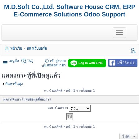
M.D.Soft Co.,Ltd. Software House CRM, ERP
E-Commerce Solutions Odoo Support
T
o
g
g
หน้าเว็บ
หน้าเว็บบอร์ด
l
นห
e
า
n
เมนูลัด
FAQ
เข้าสู่ระบบ
เข้าระบบ
Log in with LINE
a
สมัครสมาชิก
v
แสดงกระทู้ที่เปิดดูแล้ว
i
g
a
ค้นหาขั้นสูง
t
พบ 0 ผลลัพธ์ • หน้า
1
จากทั้งหมด
1
i
o
ผลการค้นหา ไม่พบข้อมูลที่ต้องการ
n
แสดงโพสจาก
พบ 0 ผลลัพธ์ • หน้า
1
จากทั้งหมด
1
ไปที่