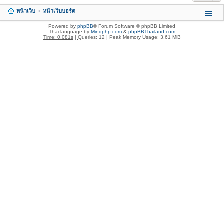
หน้าเว็บ
หน้าเว็บบอร์ด
Powered by
phpBB
® Forum Software © phpBB Limited
Thai language by
Mindphp.com
&
phpBBThailand.com
Time: 0.081s
|
Queries: 12
| Peak Memory Usage: 3.61 MiB