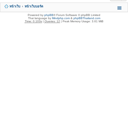
หน้าเว็บ
หน้าเว็บบอร์ด
Powered by
phpBB
® Forum Software © phpBB Limited
Thai language by
Mindphp.com
&
phpBBThailand.com
Time: 0.103s
|
Queries: 12
| Peak Memory Usage: 3.61 MiB