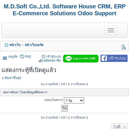
M.D.Soft Co.,Ltd. Software House CRM, ERP
E-Commerce Solutions Odoo Support
T
o
g
g
หน้าเว็บ
หน้าเว็บบอร์ด
l
นห
e
า
n
เมนูลัด
FAQ
เข้าสู่ระบบ
เข้าระบบ
Log in with LINE
a
สมัครสมาชิก
v
แสดงกระทู้ที่เปิดดูแล้ว
i
g
a
ค้นหาขั้นสูง
t
พบ 0 ผลลัพธ์ • หน้า
1
จากทั้งหมด
1
i
o
ผลการค้นหา ไม่พบข้อมูลที่ต้องการ
n
แสดงโพสจาก
พบ 0 ผลลัพธ์ • หน้า
1
จากทั้งหมด
1
ไปที่