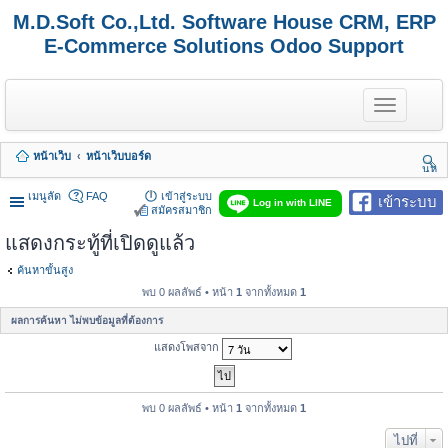
M.D.Soft Co.,Ltd. Software House CRM, ERP
E-Commerce Solutions Odoo Support
T
o
g
g
หน้าเว็บ
หน้าเว็บบอร์ด
l
นห
e
า
n
เมนูลัด
FAQ
เข้าสู่ระบบ
เข้าระบบ
Log in with LINE
a
สมัครสมาชิก
v
แสดงกระทู้ที่เปิดดูแล้ว
i
g
a
ค้นหาขั้นสูง
t
พบ 0 ผลลัพธ์ • หน้า
1
จากทั้งหมด
1
i
o
ผลการค้นหา ไม่พบข้อมูลที่ต้องการ
n
แสดงโพสจาก
พบ 0 ผลลัพธ์ • หน้า
1
จากทั้งหมด
1
ไปที่