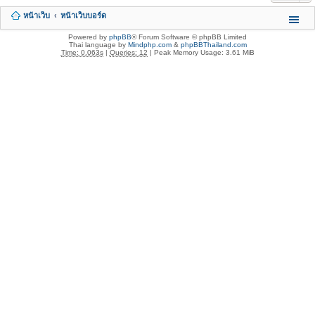
หน้าเว็บ
หน้าเว็บบอร์ด
Powered by
phpBB
® Forum Software © phpBB Limited
Thai language by
Mindphp.com
&
phpBBThailand.com
Time: 0.063s
|
Queries: 12
| Peak Memory Usage: 3.61 MiB