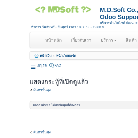
M.D.Soft Co
Odoo Suppor
บริการทำเว็บไซต์ พัฒนา
ทำการ วันจันทร์ - วันศุกร์ เวลา 10.00 น. - 19.00 น.
(
หน้าหลัก
เกี่ยวกับเรา
บริการ
สินค้า
c
u
หน้าเว็บ
หน้าเว็บบอร์ด
r
r
เมนูลัด
FAQ
e
n
แสดงกระทู้ที่เปิดดูแล้ว
t
)
ค้นหาขั้นสูง
ผลการค้นหา ไม่พบข้อมูลที่ต้องการ
ค้นหาขั้นสูง