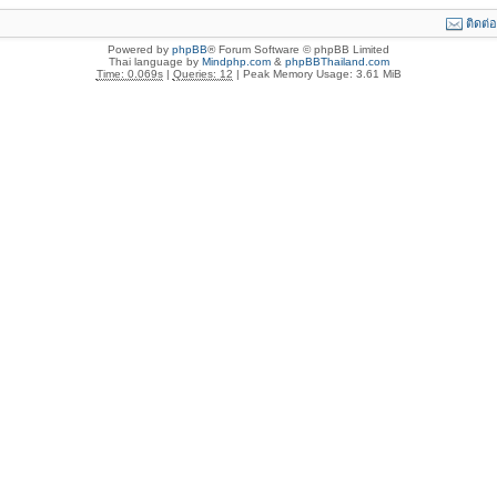
ติดต่
Powered by
phpBB
® Forum Software © phpBB Limited
Thai language by
Mindphp.com
&
phpBBThailand.com
Time: 0.069s
|
Queries: 12
| Peak Memory Usage: 3.61 MiB