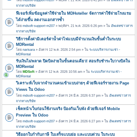
จากทางบริษัท
ฟีเจอร์เพิ่มข้อมูลค่าใช้จ่ายใน MDHoteller จัดการค่าใช้จ่ายโรงแรม
ได้ง่ายขึ้น ลดงานเอกสารซ้ำ
โดย
mdsoft-support-m207
» พฤหัสฯ. 21 พ.ค. 2026 6:26 pm » ใน
อัพเดทข่าวสาร
จากทางบริษัท
วิธีการตั้งค่ามิเตอร์ค่าน้ำค่าไฟแบบมีจำนวนเงินขั้นต่ำในระบบ
MDRental
โดย
narisara
» อังคาร 12 พ.ค. 2026 2:54 pm » ใน
ระบบบริหารงานเช่า -
MDRental
รับเงินไม่พลาด ปิดบิลง่ายในขั้นตอนเดียว! สอนรับชำระใบวางบิลใน
MDRental
โดย
MDSoft
» อังคาร 12 พ.ค. 2026 10:56 am » ใน
ระบบบริหารงานเช่า -
MDRental
วิเคราะห์เว็บจากจำนวนคนเข้าแบบง่ายๆ ด้วยฟีเจอร์รายงาน Page
Views ใน Odoo
โดย
mdsoft-support-m207
» อังคาร 24 มี.ค. 2026 6:37 pm » ใน
อัพเดทข่าวสาร
จากทางบริษัท
เช็คหน้าเว็บก่อนใช้งานจริง ป้องกันเว็บพัง ด้วยฟีเจอร์ Mobile
Preview ใน Odoo
โดย
mdsoft-support-m207
» อังคาร 24 มี.ค. 2026 6:27 pm » ใน
อัพเดทข่าวสาร
จากทางบริษัท
วิธีออกใบกำกับภาษี ใบเสร็จแบบย่อ และแบบด่วน ในระบบ