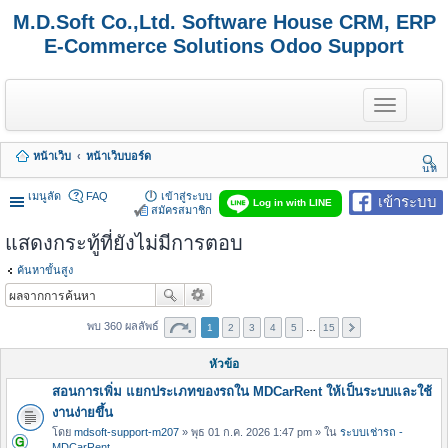
M.D.Soft Co.,Ltd. Software House CRM, ERP
E-Commerce Solutions Odoo Support
T
o
g
g
หน้าเว็บ
หน้าเว็บบอร์ด
l
นห
e
า
n
เมนูลัด
FAQ
เข้าสู่ระบบ
เข้าระบบ
Log in with LINE
a
สมัครสมาชิก
v
แสดงกระทู้ที่ยังไม่มีการตอบ
i
g
a
ค้นหาขั้นสูง
t
i
o
พบ 360 ผลลัพธ์
1
2
3
4
5
…
15
n
หัวข้อ
สอนการเพิ่ม แยกประเภทของรถใน MDCarRent ให้เป็นระบบและใช้
งานง่ายขึ้น
โดย
mdsoft-support-m207
» พุธ 01 ก.ค. 2026 1:47 pm » ใน
ระบบเช่ารถ -
MDCarRent