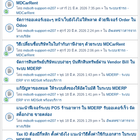
MDCarRent
โดย
mdsoft-support-m207
» เสาร์ 21 มี.ค. 2026 7:35 pm » ใน
ระบบเช่ารถ -
MDCarRent
จัดการออเดอร์เยอะๆ หน้าเว็บยังไงไม่ให้พลาด ด้วยฟีเจอร์ Order ใน
Odoo
โดย
mdsoft-support-m207
» ศุกร์ 20 มี.ค. 2026 2:24 pm » ใน
อัพเดทข่าวสารจาก
ทางบริษัท
วิธีเปลี่ยนชื่อบริษัทในใบกำกับภาษีง่ายๆ ด้วยระบบ MDCarRent
โดย
mdsoft-support-m207
» ศุกร์ 20 มี.ค. 2026 2:06 pm » ใน
ระบบเช่ารถ -
MDCarRent
จัดการสินทรัพย์บริษัทแบบง่ายๆ บันทึกสินทรัพย์ผ่าน Vendor Bill ใน
ระบบ MDERP
โดย
mdsoft-support-m207
» พุธ 18 มี.ค. 2026 1:43 pm » ใน
MDERP - ระบบ
ERP จาก MDSoft พร้อมบริการ
แก้ปัญหาของหมด ให้ระบบสั่งของให้อัตโนมัติ ในระบบ MDERP
โดย
mdsoft-support-m207
» พุธ 18 มี.ค. 2026 1:41 pm » ใน
MDERP - ระบบ
ERP จาก MDSoft พร้อมบริการ
แนะนำฟีเจอร์ระบบ POS ร้านอาหาร ใน MDERP รับออเดอร์เร็ว จัด
สต็อกง่าย ขายคล่อง
โดย
mdsoft-support-m207
» พุธ 18 มี.ค. 2026 1:29 pm » ใน
อัพเดทข่าวสารจาก
ทางบริษัท
Tax ID ต้องมีกี่หลัก ตั้งค่ายังไง แนะนำวิธีตั้งค่าใช้กับเอกสาร ในระบบ
MDERP