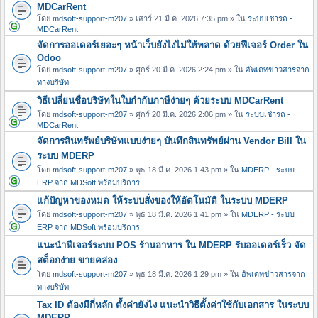
MDCarRent
โดย
mdsoft-support-m207
» เสาร์ 21 มี.ค. 2026 7:35 pm » ใน
ระบบเช่ารถ -
MDCarRent
จัดการออเดอร์เยอะๆ หน้าเว็บยังไงไม่ให้พลาด ด้วยฟีเจอร์ Order ใน
Odoo
โดย
mdsoft-support-m207
» ศุกร์ 20 มี.ค. 2026 2:24 pm » ใน
อัพเดทข่าวสารจาก
ทางบริษัท
วิธีเปลี่ยนชื่อบริษัทในใบกำกับภาษีง่ายๆ ด้วยระบบ MDCarRent
โดย
mdsoft-support-m207
» ศุกร์ 20 มี.ค. 2026 2:06 pm » ใน
ระบบเช่ารถ -
MDCarRent
จัดการสินทรัพย์บริษัทแบบง่ายๆ บันทึกสินทรัพย์ผ่าน Vendor Bill ใน
ระบบ MDERP
โดย
mdsoft-support-m207
» พุธ 18 มี.ค. 2026 1:43 pm » ใน
MDERP - ระบบ
ERP จาก MDSoft พร้อมบริการ
แก้ปัญหาของหมด ให้ระบบสั่งของให้อัตโนมัติ ในระบบ MDERP
โดย
mdsoft-support-m207
» พุธ 18 มี.ค. 2026 1:41 pm » ใน
MDERP - ระบบ
ERP จาก MDSoft พร้อมบริการ
แนะนำฟีเจอร์ระบบ POS ร้านอาหาร ใน MDERP รับออเดอร์เร็ว จัด
สต็อกง่าย ขายคล่อง
โดย
mdsoft-support-m207
» พุธ 18 มี.ค. 2026 1:29 pm » ใน
อัพเดทข่าวสารจาก
ทางบริษัท
Tax ID ต้องมีกี่หลัก ตั้งค่ายังไง แนะนำวิธีตั้งค่าใช้กับเอกสาร ในระบบ
MDERP