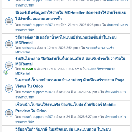
จากทางบริษัท
ฟีเจอร์เพิ่มข้อมูลค่าใช้จ่ายใน MDHoteller จัดการค่าใช้จ่ายโรงแรม
ได้ง่ายขึ้น ลดงานเอกสารซ้ำ
โดย
mdsoft-support-m207
» พฤหัสฯ. 21 พ.ค. 2026 6:26 pm » ใน
อัพเดทข่าวสาร
จากทางบริษัท
วิธีการตั้งค่ามิเตอร์ค่าน้ำค่าไฟแบบมีจำนวนเงินขั้นต่ำในระบบ
MDRental
โดย
narisara
» อังคาร 12 พ.ค. 2026 2:54 pm » ใน
ระบบบริหารงานเช่า -
MDRental
รับเงินไม่พลาด ปิดบิลง่ายในขั้นตอนเดียว! สอนรับชำระใบวางบิลใน
MDRental
โดย
MDSoft
» อังคาร 12 พ.ค. 2026 10:56 am » ใน
ระบบบริหารงานเช่า -
MDRental
วิเคราะห์เว็บจากจำนวนคนเข้าแบบง่ายๆ ด้วยฟีเจอร์รายงาน Page
Views ใน Odoo
โดย
mdsoft-support-m207
» อังคาร 24 มี.ค. 2026 6:37 pm » ใน
อัพเดทข่าวสาร
จากทางบริษัท
เช็คหน้าเว็บก่อนใช้งานจริง ป้องกันเว็บพัง ด้วยฟีเจอร์ Mobile
Preview ใน Odoo
โดย
mdsoft-support-m207
» อังคาร 24 มี.ค. 2026 6:27 pm » ใน
อัพเดทข่าวสาร
จากทางบริษัท
วิธีออกใบกำกับภาษี ใบเสร็จแบบย่อ และแบบด่วน ในระบบ