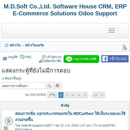
M.D.Soft Co.,Ltd. Software House CRM, ERP
E-Commerce Solutions Odoo Support
T
o
g
g
หน้าเว็บ
หน้าเว็บบอร์ด
l
นห
e
า
n
เมนูลัด
FAQ
เข้าสู่ระบบ
เข้าระบบ
Log in with LINE
a
สมัครสมาชิก
v
แสดงกระทู้ที่ยังไม่มีการตอบ
i
g
a
ค้นหาขั้นสูง
t
i
o
พบ 360 ผลลัพธ์
1
2
3
4
5
…
15
n
หัวข้อ
สอนการเพิ่ม แยกประเภทของรถใน MDCarRent ให้เป็นระบบและใช้
งานง่ายขึ้น
โดย
mdsoft-support-m207
» พุธ 01 ก.ค. 2026 1:47 pm » ใน
ระบบเช่ารถ -
MDCarRent