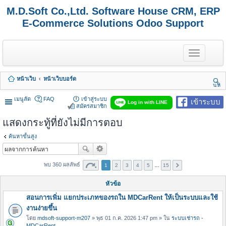
M.D.Soft Co.,Ltd. Software House CRM, ERP
E-Commerce Solutions Odoo Support
T
o
g
g
หน้าเว็บ
หน้าเว็บบอร์ด
l
นห
e
า
n
เมนูลัด
FAQ
เข้าสู่ระบบ
เข้าระบบ
Log in with LINE
a
สมัครสมาชิก
v
แสดงกระทู้ที่ยังไม่มีการตอบ
i
g
a
ค้นหาขั้นสูง
t
i
o
พบ 360 ผลลัพธ์
1
2
3
4
5
…
15
n
หัวข้อ
สอนการเพิ่ม แยกประเภทของรถใน MDCarRent ให้เป็นระบบและใช้
งานง่ายขึ้น
โดย
mdsoft-support-m207
» พุธ 01 ก.ค. 2026 1:47 pm » ใน
ระบบเช่ารถ -
MDCarRent