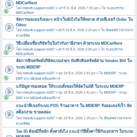
MDCarRent
โดย
mdsoft-support-m207
» เสาร์ 21 มี.ค. 2026 7:35 pm » ใน
ระบบเช่ารถ -
MDCarRent
จัดการออเดอร์เยอะๆ หน้าเว็บยังไงไม่ให้พลาด ด้วยฟีเจอร์ Order ใน
Odoo
โดย
mdsoft-support-m207
» ศุกร์ 20 มี.ค. 2026 2:24 pm » ใน
อัพเดทข่าวสารจาก
ทางบริษัท
วิธีเปลี่ยนชื่อบริษัทในใบกำกับภาษีง่ายๆ ด้วยระบบ MDCarRent
โดย
mdsoft-support-m207
» ศุกร์ 20 มี.ค. 2026 2:06 pm » ใน
ระบบเช่ารถ -
MDCarRent
จัดการสินทรัพย์บริษัทแบบง่ายๆ บันทึกสินทรัพย์ผ่าน Vendor Bill ใน
ระบบ MDERP
โดย
mdsoft-support-m207
» พุธ 18 มี.ค. 2026 1:43 pm » ใน
MDERP - ระบบ
ERP จาก MDSoft พร้อมบริการ
แก้ปัญหาของหมด ให้ระบบสั่งของให้อัตโนมัติ ในระบบ MDERP
โดย
mdsoft-support-m207
» พุธ 18 มี.ค. 2026 1:41 pm » ใน
MDERP - ระบบ
ERP จาก MDSoft พร้อมบริการ
แนะนำฟีเจอร์ระบบ POS ร้านอาหาร ใน MDERP รับออเดอร์เร็ว จัด
สต็อกง่าย ขายคล่อง
โดย
mdsoft-support-m207
» พุธ 18 มี.ค. 2026 1:29 pm » ใน
อัพเดทข่าวสารจาก
ทางบริษัท
Tax ID ต้องมีกี่หลัก ตั้งค่ายังไง แนะนำวิธีตั้งค่าใช้กับเอกสาร ในระบบ
MDERP