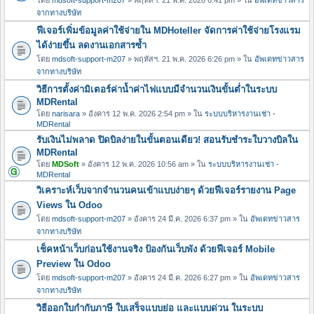
จากทางบริษัท
ฟีเจอร์เพิ่มข้อมูลค่าใช้จ่ายใน MDHoteller จัดการค่าใช้จ่ายโรงแรม
ได้ง่ายขึ้น ลดงานเอกสารซ้ำ
โดย
mdsoft-support-m207
» พฤหัสฯ. 21 พ.ค. 2026 6:26 pm » ใน
อัพเดทข่าวสาร
จากทางบริษัท
วิธีการตั้งค่ามิเตอร์ค่าน้ำค่าไฟแบบมีจำนวนเงินขั้นต่ำในระบบ
MDRental
โดย
narisara
» อังคาร 12 พ.ค. 2026 2:54 pm » ใน
ระบบบริหารงานเช่า -
MDRental
รับเงินไม่พลาด ปิดบิลง่ายในขั้นตอนเดียว! สอนรับชำระใบวางบิลใน
MDRental
โดย
MDSoft
» อังคาร 12 พ.ค. 2026 10:56 am » ใน
ระบบบริหารงานเช่า -
MDRental
วิเคราะห์เว็บจากจำนวนคนเข้าแบบง่ายๆ ด้วยฟีเจอร์รายงาน Page
Views ใน Odoo
โดย
mdsoft-support-m207
» อังคาร 24 มี.ค. 2026 6:37 pm » ใน
อัพเดทข่าวสาร
จากทางบริษัท
เช็คหน้าเว็บก่อนใช้งานจริง ป้องกันเว็บพัง ด้วยฟีเจอร์ Mobile
Preview ใน Odoo
โดย
mdsoft-support-m207
» อังคาร 24 มี.ค. 2026 6:27 pm » ใน
อัพเดทข่าวสาร
จากทางบริษัท
วิธีออกใบกำกับภาษี ใบเสร็จแบบย่อ และแบบด่วน ในระบบ