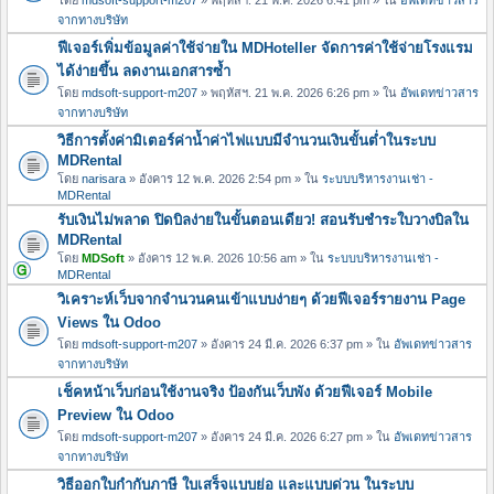
จากทางบริษัท
ฟีเจอร์เพิ่มข้อมูลค่าใช้จ่ายใน MDHoteller จัดการค่าใช้จ่ายโรงแรม
ได้ง่ายขึ้น ลดงานเอกสารซ้ำ
โดย
mdsoft-support-m207
» พฤหัสฯ. 21 พ.ค. 2026 6:26 pm » ใน
อัพเดทข่าวสาร
จากทางบริษัท
วิธีการตั้งค่ามิเตอร์ค่าน้ำค่าไฟแบบมีจำนวนเงินขั้นต่ำในระบบ
MDRental
โดย
narisara
» อังคาร 12 พ.ค. 2026 2:54 pm » ใน
ระบบบริหารงานเช่า -
MDRental
รับเงินไม่พลาด ปิดบิลง่ายในขั้นตอนเดียว! สอนรับชำระใบวางบิลใน
MDRental
โดย
MDSoft
» อังคาร 12 พ.ค. 2026 10:56 am » ใน
ระบบบริหารงานเช่า -
MDRental
วิเคราะห์เว็บจากจำนวนคนเข้าแบบง่ายๆ ด้วยฟีเจอร์รายงาน Page
Views ใน Odoo
โดย
mdsoft-support-m207
» อังคาร 24 มี.ค. 2026 6:37 pm » ใน
อัพเดทข่าวสาร
จากทางบริษัท
เช็คหน้าเว็บก่อนใช้งานจริง ป้องกันเว็บพัง ด้วยฟีเจอร์ Mobile
Preview ใน Odoo
โดย
mdsoft-support-m207
» อังคาร 24 มี.ค. 2026 6:27 pm » ใน
อัพเดทข่าวสาร
จากทางบริษัท
วิธีออกใบกำกับภาษี ใบเสร็จแบบย่อ และแบบด่วน ในระบบ