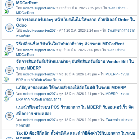
MDCarRent
โดย
mdsoft-support-m207
» เสาร์ 21 มี.ค. 2026 7:35 pm » ใน
ระบบเช่ารถ -
MDCarRent
จัดการออเดอร์เยอะๆ หน้าเว็บยังไงไม่ให้พลาด ด้วยฟีเจอร์ Order ใน
Odoo
โดย
mdsoft-support-m207
» ศุกร์ 20 มี.ค. 2026 2:24 pm » ใน
อัพเดทข่าวสารจาก
ทางบริษัท
วิธีเปลี่ยนชื่อบริษัทในใบกำกับภาษีง่ายๆ ด้วยระบบ MDCarRent
โดย
mdsoft-support-m207
» ศุกร์ 20 มี.ค. 2026 2:06 pm » ใน
ระบบเช่ารถ -
MDCarRent
จัดการสินทรัพย์บริษัทแบบง่ายๆ บันทึกสินทรัพย์ผ่าน Vendor Bill ใน
ระบบ MDERP
โดย
mdsoft-support-m207
» พุธ 18 มี.ค. 2026 1:43 pm » ใน
MDERP - ระบบ
ERP จาก MDSoft พร้อมบริการ
แก้ปัญหาของหมด ให้ระบบสั่งของให้อัตโนมัติ ในระบบ MDERP
โดย
mdsoft-support-m207
» พุธ 18 มี.ค. 2026 1:41 pm » ใน
MDERP - ระบบ
ERP จาก MDSoft พร้อมบริการ
แนะนำฟีเจอร์ระบบ POS ร้านอาหาร ใน MDERP รับออเดอร์เร็ว จัด
สต็อกง่าย ขายคล่อง
โดย
mdsoft-support-m207
» พุธ 18 มี.ค. 2026 1:29 pm » ใน
อัพเดทข่าวสารจาก
ทางบริษัท
Tax ID ต้องมีกี่หลัก ตั้งค่ายังไง แนะนำวิธีตั้งค่าใช้กับเอกสาร ในระบบ
MDERP