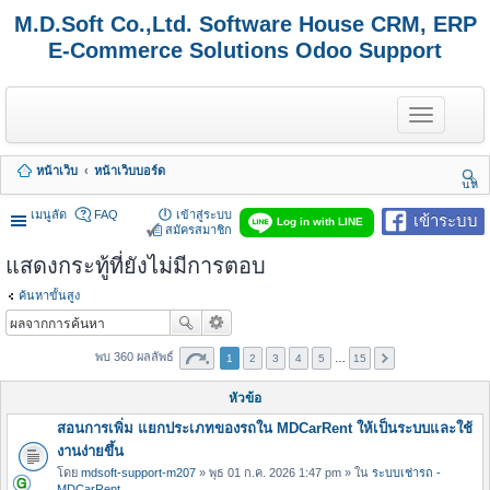
M.D.Soft Co.,Ltd. Software House CRM, ERP
E-Commerce Solutions Odoo Support
T
o
g
g
หน้าเว็บ
หน้าเว็บบอร์ด
l
นห
e
า
n
เมนูลัด
FAQ
เข้าสู่ระบบ
เข้าระบบ
Log in with LINE
a
สมัครสมาชิก
v
แสดงกระทู้ที่ยังไม่มีการตอบ
i
g
a
ค้นหาขั้นสูง
t
i
o
พบ 360 ผลลัพธ์
1
2
3
4
5
…
15
n
หัวข้อ
สอนการเพิ่ม แยกประเภทของรถใน MDCarRent ให้เป็นระบบและใช้
งานง่ายขึ้น
โดย
mdsoft-support-m207
» พุธ 01 ก.ค. 2026 1:47 pm » ใน
ระบบเช่ารถ -
MDCarRent