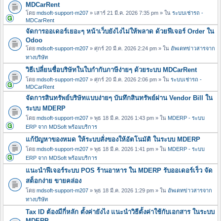
MDCarRent
โดย
mdsoft-support-m207
» เสาร์ 21 มี.ค. 2026 7:35 pm » ใน
ระบบเช่ารถ -
MDCarRent
จัดการออเดอร์เยอะๆ หน้าเว็บยังไงไม่ให้พลาด ด้วยฟีเจอร์ Order ใน
Odoo
โดย
mdsoft-support-m207
» ศุกร์ 20 มี.ค. 2026 2:24 pm » ใน
อัพเดทข่าวสารจาก
ทางบริษัท
วิธีเปลี่ยนชื่อบริษัทในใบกำกับภาษีง่ายๆ ด้วยระบบ MDCarRent
โดย
mdsoft-support-m207
» ศุกร์ 20 มี.ค. 2026 2:06 pm » ใน
ระบบเช่ารถ -
MDCarRent
จัดการสินทรัพย์บริษัทแบบง่ายๆ บันทึกสินทรัพย์ผ่าน Vendor Bill ใน
ระบบ MDERP
โดย
mdsoft-support-m207
» พุธ 18 มี.ค. 2026 1:43 pm » ใน
MDERP - ระบบ
ERP จาก MDSoft พร้อมบริการ
แก้ปัญหาของหมด ให้ระบบสั่งของให้อัตโนมัติ ในระบบ MDERP
โดย
mdsoft-support-m207
» พุธ 18 มี.ค. 2026 1:41 pm » ใน
MDERP - ระบบ
ERP จาก MDSoft พร้อมบริการ
แนะนำฟีเจอร์ระบบ POS ร้านอาหาร ใน MDERP รับออเดอร์เร็ว จัด
สต็อกง่าย ขายคล่อง
โดย
mdsoft-support-m207
» พุธ 18 มี.ค. 2026 1:29 pm » ใน
อัพเดทข่าวสารจาก
ทางบริษัท
Tax ID ต้องมีกี่หลัก ตั้งค่ายังไง แนะนำวิธีตั้งค่าใช้กับเอกสาร ในระบบ
MDERP