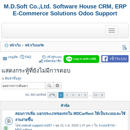
M.D.Soft Co.,Ltd. Software House CRM, ERP
E-Commerce Solutions Odoo Support
T
o
g
g
หน้าเว็บ
หน้าเว็บบอร์ด
l
นห
e
า
n
เมนูลัด
FAQ
เข้าสู่ระบบ
เข้าระบบ
Log in with LINE
a
สมัครสมาชิก
v
แสดงกระทู้ที่ยังไม่มีการตอบ
i
g
a
ค้นหาขั้นสูง
t
i
o
พบ 360 ผลลัพธ์
1
2
3
4
5
…
15
n
หัวข้อ
สอนการเพิ่ม แยกประเภทของรถใน MDCarRent ให้เป็นระบบและใช้
งานง่ายขึ้น
โดย
mdsoft-support-m207
» พุธ 01 ก.ค. 2026 1:47 pm » ใน
ระบบเช่ารถ -
MDCarRent