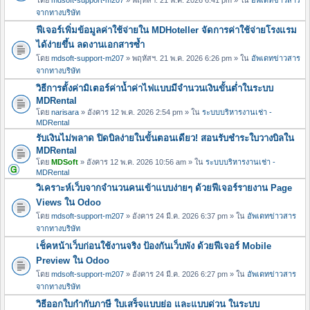
จากทางบริษัท
ฟีเจอร์เพิ่มข้อมูลค่าใช้จ่ายใน MDHoteller จัดการค่าใช้จ่ายโรงแรม
ได้ง่ายขึ้น ลดงานเอกสารซ้ำ
โดย
mdsoft-support-m207
» พฤหัสฯ. 21 พ.ค. 2026 6:26 pm » ใน
อัพเดทข่าวสาร
จากทางบริษัท
วิธีการตั้งค่ามิเตอร์ค่าน้ำค่าไฟแบบมีจำนวนเงินขั้นต่ำในระบบ
MDRental
โดย
narisara
» อังคาร 12 พ.ค. 2026 2:54 pm » ใน
ระบบบริหารงานเช่า -
MDRental
รับเงินไม่พลาด ปิดบิลง่ายในขั้นตอนเดียว! สอนรับชำระใบวางบิลใน
MDRental
โดย
MDSoft
» อังคาร 12 พ.ค. 2026 10:56 am » ใน
ระบบบริหารงานเช่า -
MDRental
วิเคราะห์เว็บจากจำนวนคนเข้าแบบง่ายๆ ด้วยฟีเจอร์รายงาน Page
Views ใน Odoo
โดย
mdsoft-support-m207
» อังคาร 24 มี.ค. 2026 6:37 pm » ใน
อัพเดทข่าวสาร
จากทางบริษัท
เช็คหน้าเว็บก่อนใช้งานจริง ป้องกันเว็บพัง ด้วยฟีเจอร์ Mobile
Preview ใน Odoo
โดย
mdsoft-support-m207
» อังคาร 24 มี.ค. 2026 6:27 pm » ใน
อัพเดทข่าวสาร
จากทางบริษัท
วิธีออกใบกำกับภาษี ใบเสร็จแบบย่อ และแบบด่วน ในระบบ