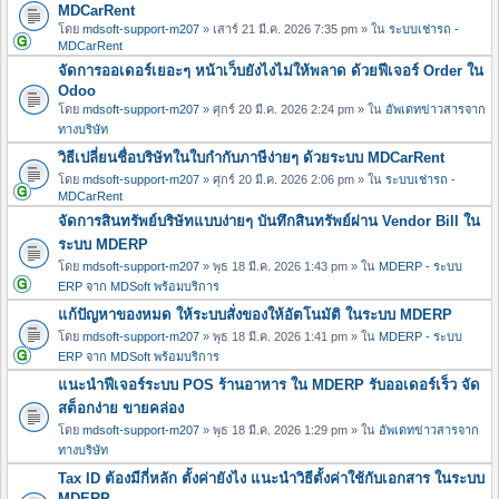
MDCarRent
โดย
mdsoft-support-m207
» เสาร์ 21 มี.ค. 2026 7:35 pm » ใน
ระบบเช่ารถ -
MDCarRent
จัดการออเดอร์เยอะๆ หน้าเว็บยังไงไม่ให้พลาด ด้วยฟีเจอร์ Order ใน
Odoo
โดย
mdsoft-support-m207
» ศุกร์ 20 มี.ค. 2026 2:24 pm » ใน
อัพเดทข่าวสารจาก
ทางบริษัท
วิธีเปลี่ยนชื่อบริษัทในใบกำกับภาษีง่ายๆ ด้วยระบบ MDCarRent
โดย
mdsoft-support-m207
» ศุกร์ 20 มี.ค. 2026 2:06 pm » ใน
ระบบเช่ารถ -
MDCarRent
จัดการสินทรัพย์บริษัทแบบง่ายๆ บันทึกสินทรัพย์ผ่าน Vendor Bill ใน
ระบบ MDERP
โดย
mdsoft-support-m207
» พุธ 18 มี.ค. 2026 1:43 pm » ใน
MDERP - ระบบ
ERP จาก MDSoft พร้อมบริการ
แก้ปัญหาของหมด ให้ระบบสั่งของให้อัตโนมัติ ในระบบ MDERP
โดย
mdsoft-support-m207
» พุธ 18 มี.ค. 2026 1:41 pm » ใน
MDERP - ระบบ
ERP จาก MDSoft พร้อมบริการ
แนะนำฟีเจอร์ระบบ POS ร้านอาหาร ใน MDERP รับออเดอร์เร็ว จัด
สต็อกง่าย ขายคล่อง
โดย
mdsoft-support-m207
» พุธ 18 มี.ค. 2026 1:29 pm » ใน
อัพเดทข่าวสารจาก
ทางบริษัท
Tax ID ต้องมีกี่หลัก ตั้งค่ายังไง แนะนำวิธีตั้งค่าใช้กับเอกสาร ในระบบ
MDERP