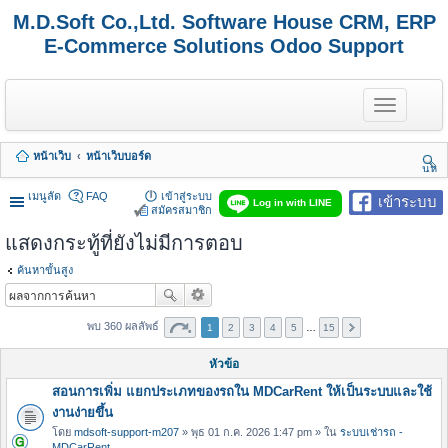
M.D.Soft Co.,Ltd. Software House CRM, ERP
E-Commerce Solutions Odoo Support
T
o
g
g
หน้าเว็บ
หน้าเว็บบอร์ด
l
นห
e
า
n
เมนูลัด
FAQ
เข้าสู่ระบบ
เข้าระบบ
Log in with LINE
a
สมัครสมาชิก
v
แสดงกระทู้ที่ยังไม่มีการตอบ
i
g
a
ค้นหาขั้นสูง
t
i
o
พบ 360 ผลลัพธ์
1
2
3
4
5
…
15
n
หัวข้อ
สอนการเพิ่ม แยกประเภทของรถใน MDCarRent ให้เป็นระบบและใช้
งานง่ายขึ้น
โดย
mdsoft-support-m207
» พุธ 01 ก.ค. 2026 1:47 pm » ใน
ระบบเช่ารถ -
MDCarRent