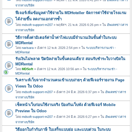
จากทางบริษัท
ฟีเจอร์เพิ่มข้อมูลค่าใช้จ่ายใน MDHoteller จัดการค่าใช้จ่ายโรงแรม
ได้ง่ายขึ้น ลดงานเอกสารซ้ำ
โดย
mdsoft-support-m207
» พฤหัสฯ. 21 พ.ค. 2026 6:26 pm » ใน
อัพเดทข่าวสาร
จากทางบริษัท
วิธีการตั้งค่ามิเตอร์ค่าน้ำค่าไฟแบบมีจำนวนเงินขั้นต่ำในระบบ
MDRental
โดย
narisara
» อังคาร 12 พ.ค. 2026 2:54 pm » ใน
ระบบบริหารงานเช่า -
MDRental
รับเงินไม่พลาด ปิดบิลง่ายในขั้นตอนเดียว! สอนรับชำระใบวางบิลใน
MDRental
โดย
MDSoft
» อังคาร 12 พ.ค. 2026 10:56 am » ใน
ระบบบริหารงานเช่า -
MDRental
วิเคราะห์เว็บจากจำนวนคนเข้าแบบง่ายๆ ด้วยฟีเจอร์รายงาน Page
Views ใน Odoo
โดย
mdsoft-support-m207
» อังคาร 24 มี.ค. 2026 6:37 pm » ใน
อัพเดทข่าวสาร
จากทางบริษัท
เช็คหน้าเว็บก่อนใช้งานจริง ป้องกันเว็บพัง ด้วยฟีเจอร์ Mobile
Preview ใน Odoo
โดย
mdsoft-support-m207
» อังคาร 24 มี.ค. 2026 6:27 pm » ใน
อัพเดทข่าวสาร
จากทางบริษัท
วิธีออกใบกำกับภาษี ใบเสร็จแบบย่อ และแบบด่วน ในระบบ