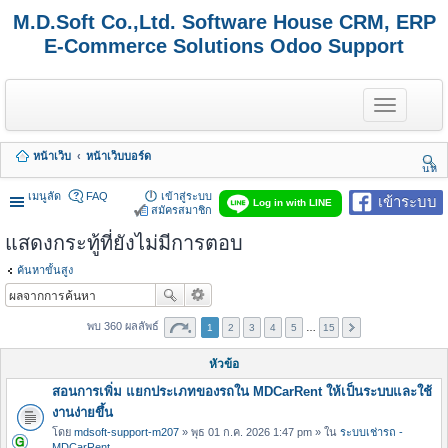
M.D.Soft Co.,Ltd. Software House CRM, ERP
E-Commerce Solutions Odoo Support
T
o
g
g
หน้าเว็บ
หน้าเว็บบอร์ด
l
นห
e
า
n
เมนูลัด
FAQ
เข้าสู่ระบบ
เข้าระบบ
Log in with LINE
a
สมัครสมาชิก
v
แสดงกระทู้ที่ยังไม่มีการตอบ
i
g
a
ค้นหาขั้นสูง
t
i
o
พบ 360 ผลลัพธ์
1
2
3
4
5
…
15
n
หัวข้อ
สอนการเพิ่ม แยกประเภทของรถใน MDCarRent ให้เป็นระบบและใช้
งานง่ายขึ้น
โดย
mdsoft-support-m207
» พุธ 01 ก.ค. 2026 1:47 pm » ใน
ระบบเช่ารถ -
MDCarRent