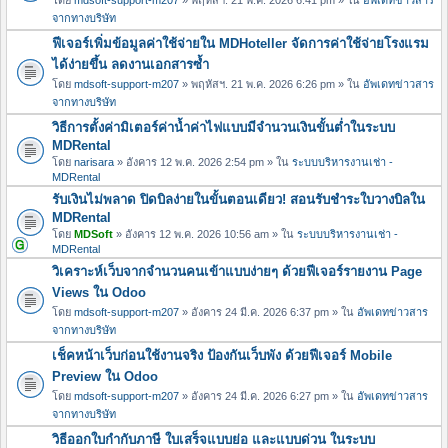
จากทางบริษัท
ฟีเจอร์เพิ่มข้อมูลค่าใช้จ่ายใน MDHoteller จัดการค่าใช้จ่ายโรงแรม
ได้ง่ายขึ้น ลดงานเอกสารซ้ำ
โดย
mdsoft-support-m207
» พฤหัสฯ. 21 พ.ค. 2026 6:26 pm » ใน
อัพเดทข่าวสาร
จากทางบริษัท
วิธีการตั้งค่ามิเตอร์ค่าน้ำค่าไฟแบบมีจำนวนเงินขั้นต่ำในระบบ
MDRental
โดย
narisara
» อังคาร 12 พ.ค. 2026 2:54 pm » ใน
ระบบบริหารงานเช่า -
MDRental
รับเงินไม่พลาด ปิดบิลง่ายในขั้นตอนเดียว! สอนรับชำระใบวางบิลใน
MDRental
โดย
MDSoft
» อังคาร 12 พ.ค. 2026 10:56 am » ใน
ระบบบริหารงานเช่า -
MDRental
วิเคราะห์เว็บจากจำนวนคนเข้าแบบง่ายๆ ด้วยฟีเจอร์รายงาน Page
Views ใน Odoo
โดย
mdsoft-support-m207
» อังคาร 24 มี.ค. 2026 6:37 pm » ใน
อัพเดทข่าวสาร
จากทางบริษัท
เช็คหน้าเว็บก่อนใช้งานจริง ป้องกันเว็บพัง ด้วยฟีเจอร์ Mobile
Preview ใน Odoo
โดย
mdsoft-support-m207
» อังคาร 24 มี.ค. 2026 6:27 pm » ใน
อัพเดทข่าวสาร
จากทางบริษัท
วิธีออกใบกำกับภาษี ใบเสร็จแบบย่อ และแบบด่วน ในระบบ