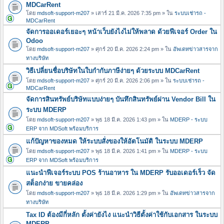
MDCarRent
โดย
mdsoft-support-m207
» เสาร์ 21 มี.ค. 2026 7:35 pm » ใน
ระบบเช่ารถ -
MDCarRent
จัดการออเดอร์เยอะๆ หน้าเว็บยังไงไม่ให้พลาด ด้วยฟีเจอร์ Order ใน
Odoo
โดย
mdsoft-support-m207
» ศุกร์ 20 มี.ค. 2026 2:24 pm » ใน
อัพเดทข่าวสารจาก
ทางบริษัท
วิธีเปลี่ยนชื่อบริษัทในใบกำกับภาษีง่ายๆ ด้วยระบบ MDCarRent
โดย
mdsoft-support-m207
» ศุกร์ 20 มี.ค. 2026 2:06 pm » ใน
ระบบเช่ารถ -
MDCarRent
จัดการสินทรัพย์บริษัทแบบง่ายๆ บันทึกสินทรัพย์ผ่าน Vendor Bill ใน
ระบบ MDERP
โดย
mdsoft-support-m207
» พุธ 18 มี.ค. 2026 1:43 pm » ใน
MDERP - ระบบ
ERP จาก MDSoft พร้อมบริการ
แก้ปัญหาของหมด ให้ระบบสั่งของให้อัตโนมัติ ในระบบ MDERP
โดย
mdsoft-support-m207
» พุธ 18 มี.ค. 2026 1:41 pm » ใน
MDERP - ระบบ
ERP จาก MDSoft พร้อมบริการ
แนะนำฟีเจอร์ระบบ POS ร้านอาหาร ใน MDERP รับออเดอร์เร็ว จัด
สต็อกง่าย ขายคล่อง
โดย
mdsoft-support-m207
» พุธ 18 มี.ค. 2026 1:29 pm » ใน
อัพเดทข่าวสารจาก
ทางบริษัท
Tax ID ต้องมีกี่หลัก ตั้งค่ายังไง แนะนำวิธีตั้งค่าใช้กับเอกสาร ในระบบ
MDERP