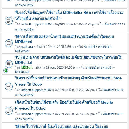
จากทางบริษัท
ฟีเจอร์เพิ่มข้อมูลค่าใช้จ่ายใน MDHoteller จัดการค่าใช้จ่ายโรงแรม
ได้ง่ายขึ้น ลดงานเอกสารซ้ำ
โดย
mdsoft-support-m207
» พฤหัสฯ. 21 พ.ค. 2026 6:26 pm » ใน
อัพเดทข่าวสาร
จากทางบริษัท
วิธีการตั้งค่ามิเตอร์ค่าน้ำค่าไฟแบบมีจำนวนเงินขั้นต่ำในระบบ
MDRental
โดย
narisara
» อังคาร 12 พ.ค. 2026 2:54 pm » ใน
ระบบบริหารงานเช่า -
MDRental
รับเงินไม่พลาด ปิดบิลง่ายในขั้นตอนเดียว! สอนรับชำระใบวางบิลใน
MDRental
โดย
MDSoft
» อังคาร 12 พ.ค. 2026 10:56 am » ใน
ระบบบริหารงานเช่า -
MDRental
วิเคราะห์เว็บจากจำนวนคนเข้าแบบง่ายๆ ด้วยฟีเจอร์รายงาน Page
Views ใน Odoo
โดย
mdsoft-support-m207
» อังคาร 24 มี.ค. 2026 6:37 pm » ใน
อัพเดทข่าวสาร
จากทางบริษัท
เช็คหน้าเว็บก่อนใช้งานจริง ป้องกันเว็บพัง ด้วยฟีเจอร์ Mobile
Preview ใน Odoo
โดย
mdsoft-support-m207
» อังคาร 24 มี.ค. 2026 6:27 pm » ใน
อัพเดทข่าวสาร
จากทางบริษัท
วิธีออกใบกำกับภาษี ใบเสร็จแบบย่อ และแบบด่วน ในระบบ