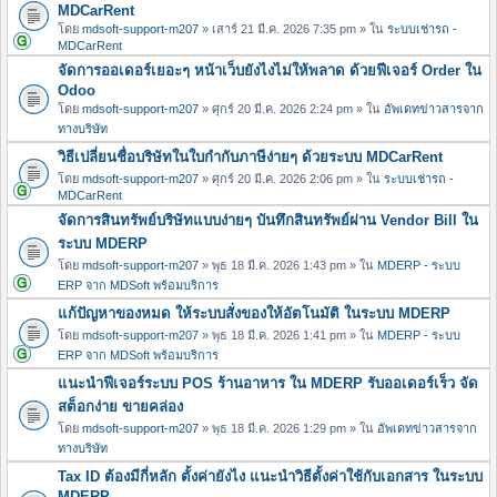
MDCarRent
โดย
mdsoft-support-m207
» เสาร์ 21 มี.ค. 2026 7:35 pm » ใน
ระบบเช่ารถ -
MDCarRent
จัดการออเดอร์เยอะๆ หน้าเว็บยังไงไม่ให้พลาด ด้วยฟีเจอร์ Order ใน
Odoo
โดย
mdsoft-support-m207
» ศุกร์ 20 มี.ค. 2026 2:24 pm » ใน
อัพเดทข่าวสารจาก
ทางบริษัท
วิธีเปลี่ยนชื่อบริษัทในใบกำกับภาษีง่ายๆ ด้วยระบบ MDCarRent
โดย
mdsoft-support-m207
» ศุกร์ 20 มี.ค. 2026 2:06 pm » ใน
ระบบเช่ารถ -
MDCarRent
จัดการสินทรัพย์บริษัทแบบง่ายๆ บันทึกสินทรัพย์ผ่าน Vendor Bill ใน
ระบบ MDERP
โดย
mdsoft-support-m207
» พุธ 18 มี.ค. 2026 1:43 pm » ใน
MDERP - ระบบ
ERP จาก MDSoft พร้อมบริการ
แก้ปัญหาของหมด ให้ระบบสั่งของให้อัตโนมัติ ในระบบ MDERP
โดย
mdsoft-support-m207
» พุธ 18 มี.ค. 2026 1:41 pm » ใน
MDERP - ระบบ
ERP จาก MDSoft พร้อมบริการ
แนะนำฟีเจอร์ระบบ POS ร้านอาหาร ใน MDERP รับออเดอร์เร็ว จัด
สต็อกง่าย ขายคล่อง
โดย
mdsoft-support-m207
» พุธ 18 มี.ค. 2026 1:29 pm » ใน
อัพเดทข่าวสารจาก
ทางบริษัท
Tax ID ต้องมีกี่หลัก ตั้งค่ายังไง แนะนำวิธีตั้งค่าใช้กับเอกสาร ในระบบ
MDERP