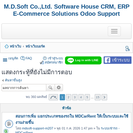
M.D.Soft Co.,Ltd. Software House CRM, ERP
E-Commerce Solutions Odoo Support
T
o
g
g
หน้าเว็บ
หน้าเว็บบอร์ด
l
นห
e
า
n
เมนูลัด
FAQ
เข้าสู่ระบบ
เข้าระบบ
Log in with LINE
a
สมัครสมาชิก
v
แสดงกระทู้ที่ยังไม่มีการตอบ
i
g
a
ค้นหาขั้นสูง
t
i
o
พบ 360 ผลลัพธ์
1
2
3
4
5
…
15
n
หัวข้อ
สอนการเพิ่ม แยกประเภทของรถใน MDCarRent ให้เป็นระบบและใช้
งานง่ายขึ้น
โดย
mdsoft-support-m207
» พุธ 01 ก.ค. 2026 1:47 pm » ใน
ระบบเช่ารถ -
MDCarRent