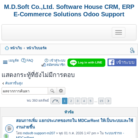
M.D.Soft Co.,Ltd. Software House CRM, ERP
E-Commerce Solutions Odoo Support
T
o
g
g
หน้าเว็บ
หน้าเว็บบอร์ด
l
นห
e
า
n
เมนูลัด
FAQ
เข้าสู่ระบบ
เข้าระบบ
Log in with LINE
a
สมัครสมาชิก
v
แสดงกระทู้ที่ยังไม่มีการตอบ
i
g
a
ค้นหาขั้นสูง
t
i
o
พบ 360 ผลลัพธ์
1
2
3
4
5
…
15
n
หัวข้อ
สอนการเพิ่ม แยกประเภทของรถใน MDCarRent ให้เป็นระบบและใช้
งานง่ายขึ้น
โดย
mdsoft-support-m207
» พุธ 01 ก.ค. 2026 1:47 pm » ใน
ระบบเช่ารถ -
MDCarRent