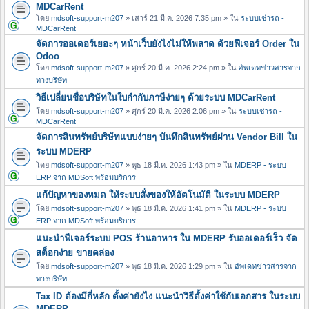
MDCarRent
โดย
mdsoft-support-m207
» เสาร์ 21 มี.ค. 2026 7:35 pm » ใน
ระบบเช่ารถ -
MDCarRent
จัดการออเดอร์เยอะๆ หน้าเว็บยังไงไม่ให้พลาด ด้วยฟีเจอร์ Order ใน
Odoo
โดย
mdsoft-support-m207
» ศุกร์ 20 มี.ค. 2026 2:24 pm » ใน
อัพเดทข่าวสารจาก
ทางบริษัท
วิธีเปลี่ยนชื่อบริษัทในใบกำกับภาษีง่ายๆ ด้วยระบบ MDCarRent
โดย
mdsoft-support-m207
» ศุกร์ 20 มี.ค. 2026 2:06 pm » ใน
ระบบเช่ารถ -
MDCarRent
จัดการสินทรัพย์บริษัทแบบง่ายๆ บันทึกสินทรัพย์ผ่าน Vendor Bill ใน
ระบบ MDERP
โดย
mdsoft-support-m207
» พุธ 18 มี.ค. 2026 1:43 pm » ใน
MDERP - ระบบ
ERP จาก MDSoft พร้อมบริการ
แก้ปัญหาของหมด ให้ระบบสั่งของให้อัตโนมัติ ในระบบ MDERP
โดย
mdsoft-support-m207
» พุธ 18 มี.ค. 2026 1:41 pm » ใน
MDERP - ระบบ
ERP จาก MDSoft พร้อมบริการ
แนะนำฟีเจอร์ระบบ POS ร้านอาหาร ใน MDERP รับออเดอร์เร็ว จัด
สต็อกง่าย ขายคล่อง
โดย
mdsoft-support-m207
» พุธ 18 มี.ค. 2026 1:29 pm » ใน
อัพเดทข่าวสารจาก
ทางบริษัท
Tax ID ต้องมีกี่หลัก ตั้งค่ายังไง แนะนำวิธีตั้งค่าใช้กับเอกสาร ในระบบ
MDERP