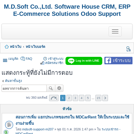
M.D.Soft Co.,Ltd. Software House CRM, ERP
E-Commerce Solutions Odoo Support
T
o
g
g
หน้าเว็บ
หน้าเว็บบอร์ด
l
นห
e
า
n
เมนูลัด
FAQ
เข้าสู่ระบบ
เข้าระบบ
Log in with LINE
a
สมัครสมาชิก
v
แสดงกระทู้ที่ยังไม่มีการตอบ
i
g
a
ค้นหาขั้นสูง
t
i
o
พบ 360 ผลลัพธ์
1
2
3
4
5
…
15
n
หัวข้อ
สอนการเพิ่ม แยกประเภทของรถใน MDCarRent ให้เป็นระบบและใช้
งานง่ายขึ้น
โดย
mdsoft-support-m207
» พุธ 01 ก.ค. 2026 1:47 pm » ใน
ระบบเช่ารถ -
MDCarRent