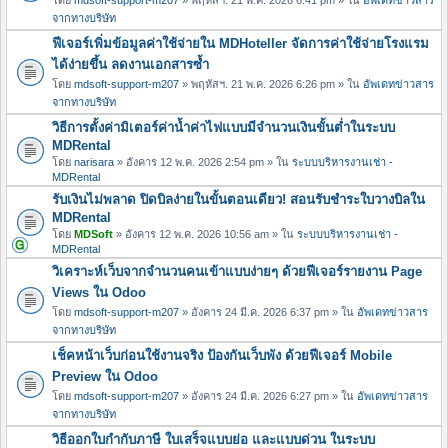
จากทางบริษัท
ฟีเจอร์เพิ่มข้อมูลค่าใช้จ่ายใน MDHoteller จัดการค่าใช้จ่ายโรงแรม
ได้ง่ายขึ้น ลดงานเอกสารซ้ำ
โดย
mdsoft-support-m207
» พฤหัสฯ. 21 พ.ค. 2026 6:26 pm » ใน
อัพเดทข่าวสาร
จากทางบริษัท
วิธีการตั้งค่ามิเตอร์ค่าน้ำค่าไฟแบบมีจำนวนเงินขั้นต่ำในระบบ
MDRental
โดย
narisara
» อังคาร 12 พ.ค. 2026 2:54 pm » ใน
ระบบบริหารงานเช่า -
MDRental
รับเงินไม่พลาด ปิดบิลง่ายในขั้นตอนเดียว! สอนรับชำระใบวางบิลใน
MDRental
โดย
MDSoft
» อังคาร 12 พ.ค. 2026 10:56 am » ใน
ระบบบริหารงานเช่า -
MDRental
วิเคราะห์เว็บจากจำนวนคนเข้าแบบง่ายๆ ด้วยฟีเจอร์รายงาน Page
Views ใน Odoo
โดย
mdsoft-support-m207
» อังคาร 24 มี.ค. 2026 6:37 pm » ใน
อัพเดทข่าวสาร
จากทางบริษัท
เช็คหน้าเว็บก่อนใช้งานจริง ป้องกันเว็บพัง ด้วยฟีเจอร์ Mobile
Preview ใน Odoo
โดย
mdsoft-support-m207
» อังคาร 24 มี.ค. 2026 6:27 pm » ใน
อัพเดทข่าวสาร
จากทางบริษัท
วิธีออกใบกำกับภาษี ใบเสร็จแบบย่อ และแบบด่วน ในระบบ