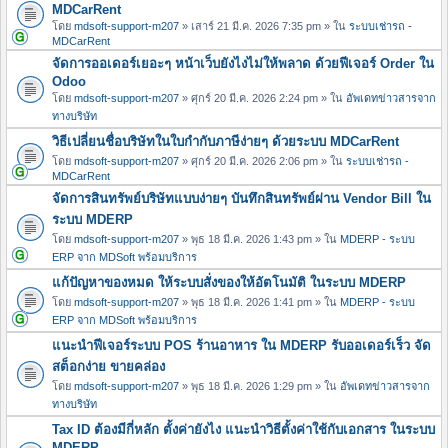
MDCarRent
โดย
mdsoft-support-m207
» เสาร์ 21 มี.ค. 2026 7:35 pm » ใน
ระบบเช่ารถ -
MDCarRent
จัดการออเดอร์เยอะๆ หน้าเว็บยังไงไม่ให้พลาด ด้วยฟีเจอร์ Order ใน
Odoo
โดย
mdsoft-support-m207
» ศุกร์ 20 มี.ค. 2026 2:24 pm » ใน
อัพเดทข่าวสารจาก
ทางบริษัท
วิธีเปลี่ยนชื่อบริษัทในใบกำกับภาษีง่ายๆ ด้วยระบบ MDCarRent
โดย
mdsoft-support-m207
» ศุกร์ 20 มี.ค. 2026 2:06 pm » ใน
ระบบเช่ารถ -
MDCarRent
จัดการสินทรัพย์บริษัทแบบง่ายๆ บันทึกสินทรัพย์ผ่าน Vendor Bill ใน
ระบบ MDERP
โดย
mdsoft-support-m207
» พุธ 18 มี.ค. 2026 1:43 pm » ใน
MDERP - ระบบ
ERP จาก MDSoft พร้อมบริการ
แก้ปัญหาของหมด ให้ระบบสั่งของให้อัตโนมัติ ในระบบ MDERP
โดย
mdsoft-support-m207
» พุธ 18 มี.ค. 2026 1:41 pm » ใน
MDERP - ระบบ
ERP จาก MDSoft พร้อมบริการ
แนะนำฟีเจอร์ระบบ POS ร้านอาหาร ใน MDERP รับออเดอร์เร็ว จัด
สต็อกง่าย ขายคล่อง
โดย
mdsoft-support-m207
» พุธ 18 มี.ค. 2026 1:29 pm » ใน
อัพเดทข่าวสารจาก
ทางบริษัท
Tax ID ต้องมีกี่หลัก ตั้งค่ายังไง แนะนำวิธีตั้งค่าใช้กับเอกสาร ในระบบ
MDERP