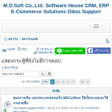
M.D.Soft Co.,Ltd. Software House CRM, ERP
E-Commerce Solutions Odoo Support
T
o
g
g
หน้าเว็บ
หน้าเว็บบอร์ด
l
นห
e
า
n
เมนูลัด
FAQ
เข้าสู่ระบบ
เข้าระบบ
Log in with LINE
a
สมัครสมาชิก
v
แสดงกระทู้ที่ยังไม่มีการตอบ
i
g
a
ค้นหาขั้นสูง
t
i
o
พบ 360 ผลลัพธ์
1
2
3
4
5
…
15
n
หัวข้อ
สอนการเพิ่ม แยกประเภทของรถใน MDCarRent ให้เป็นระบบและใช้
งานง่ายขึ้น
โดย
mdsoft-support-m207
» พุธ 01 ก.ค. 2026 1:47 pm » ใน
ระบบเช่ารถ -
MDCarRent