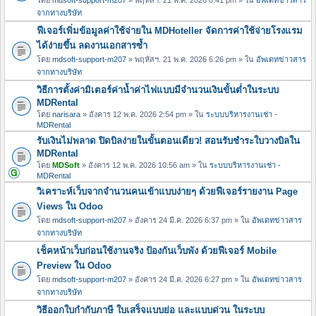
จากทางบริษัท
ฟีเจอร์เพิ่มข้อมูลค่าใช้จ่ายใน MDHoteller จัดการค่าใช้จ่ายโรงแรม
ได้ง่ายขึ้น ลดงานเอกสารซ้ำ
โดย
mdsoft-support-m207
» พฤหัสฯ. 21 พ.ค. 2026 6:26 pm » ใน
อัพเดทข่าวสาร
จากทางบริษัท
วิธีการตั้งค่ามิเตอร์ค่าน้ำค่าไฟแบบมีจำนวนเงินขั้นต่ำในระบบ
MDRental
โดย
narisara
» อังคาร 12 พ.ค. 2026 2:54 pm » ใน
ระบบบริหารงานเช่า -
MDRental
รับเงินไม่พลาด ปิดบิลง่ายในขั้นตอนเดียว! สอนรับชำระใบวางบิลใน
MDRental
โดย
MDSoft
» อังคาร 12 พ.ค. 2026 10:56 am » ใน
ระบบบริหารงานเช่า -
MDRental
วิเคราะห์เว็บจากจำนวนคนเข้าแบบง่ายๆ ด้วยฟีเจอร์รายงาน Page
Views ใน Odoo
โดย
mdsoft-support-m207
» อังคาร 24 มี.ค. 2026 6:37 pm » ใน
อัพเดทข่าวสาร
จากทางบริษัท
เช็คหน้าเว็บก่อนใช้งานจริง ป้องกันเว็บพัง ด้วยฟีเจอร์ Mobile
Preview ใน Odoo
โดย
mdsoft-support-m207
» อังคาร 24 มี.ค. 2026 6:27 pm » ใน
อัพเดทข่าวสาร
จากทางบริษัท
วิธีออกใบกำกับภาษี ใบเสร็จแบบย่อ และแบบด่วน ในระบบ