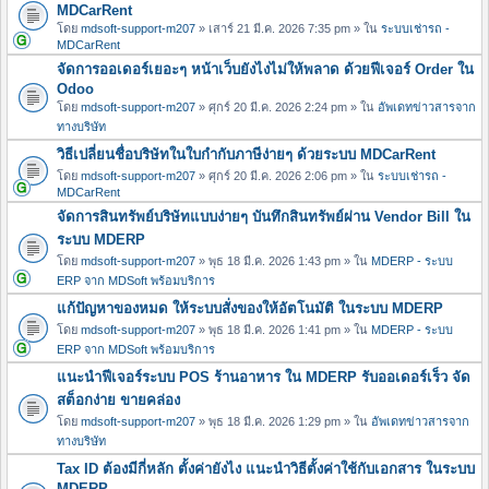
MDCarRent
โดย
mdsoft-support-m207
» เสาร์ 21 มี.ค. 2026 7:35 pm » ใน
ระบบเช่ารถ -
MDCarRent
จัดการออเดอร์เยอะๆ หน้าเว็บยังไงไม่ให้พลาด ด้วยฟีเจอร์ Order ใน
Odoo
โดย
mdsoft-support-m207
» ศุกร์ 20 มี.ค. 2026 2:24 pm » ใน
อัพเดทข่าวสารจาก
ทางบริษัท
วิธีเปลี่ยนชื่อบริษัทในใบกำกับภาษีง่ายๆ ด้วยระบบ MDCarRent
โดย
mdsoft-support-m207
» ศุกร์ 20 มี.ค. 2026 2:06 pm » ใน
ระบบเช่ารถ -
MDCarRent
จัดการสินทรัพย์บริษัทแบบง่ายๆ บันทึกสินทรัพย์ผ่าน Vendor Bill ใน
ระบบ MDERP
โดย
mdsoft-support-m207
» พุธ 18 มี.ค. 2026 1:43 pm » ใน
MDERP - ระบบ
ERP จาก MDSoft พร้อมบริการ
แก้ปัญหาของหมด ให้ระบบสั่งของให้อัตโนมัติ ในระบบ MDERP
โดย
mdsoft-support-m207
» พุธ 18 มี.ค. 2026 1:41 pm » ใน
MDERP - ระบบ
ERP จาก MDSoft พร้อมบริการ
แนะนำฟีเจอร์ระบบ POS ร้านอาหาร ใน MDERP รับออเดอร์เร็ว จัด
สต็อกง่าย ขายคล่อง
โดย
mdsoft-support-m207
» พุธ 18 มี.ค. 2026 1:29 pm » ใน
อัพเดทข่าวสารจาก
ทางบริษัท
Tax ID ต้องมีกี่หลัก ตั้งค่ายังไง แนะนำวิธีตั้งค่าใช้กับเอกสาร ในระบบ
MDERP