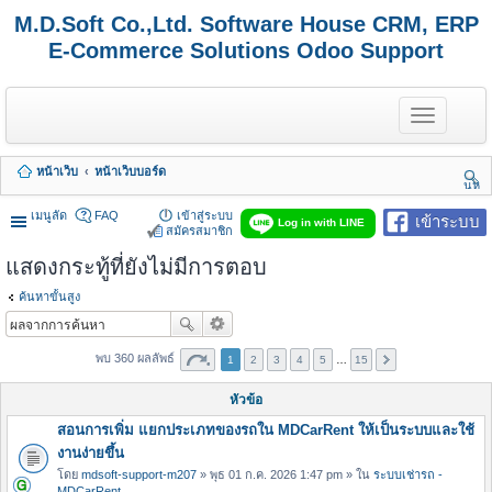
M.D.Soft Co.,Ltd. Software House CRM, ERP
E-Commerce Solutions Odoo Support
T
o
g
g
หน้าเว็บ
หน้าเว็บบอร์ด
l
นห
e
า
n
เมนูลัด
FAQ
เข้าสู่ระบบ
เข้าระบบ
Log in with LINE
a
สมัครสมาชิก
v
แสดงกระทู้ที่ยังไม่มีการตอบ
i
g
a
ค้นหาขั้นสูง
t
i
o
พบ 360 ผลลัพธ์
1
2
3
4
5
…
15
n
หัวข้อ
สอนการเพิ่ม แยกประเภทของรถใน MDCarRent ให้เป็นระบบและใช้
งานง่ายขึ้น
โดย
mdsoft-support-m207
» พุธ 01 ก.ค. 2026 1:47 pm » ใน
ระบบเช่ารถ -
MDCarRent