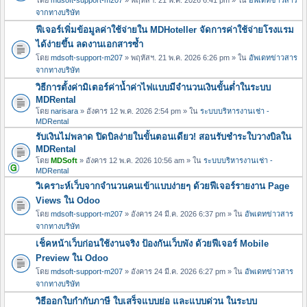
จากทางบริษัท
ฟีเจอร์เพิ่มข้อมูลค่าใช้จ่ายใน MDHoteller จัดการค่าใช้จ่ายโรงแรม
ได้ง่ายขึ้น ลดงานเอกสารซ้ำ
โดย
mdsoft-support-m207
» พฤหัสฯ. 21 พ.ค. 2026 6:26 pm » ใน
อัพเดทข่าวสาร
จากทางบริษัท
วิธีการตั้งค่ามิเตอร์ค่าน้ำค่าไฟแบบมีจำนวนเงินขั้นต่ำในระบบ
MDRental
โดย
narisara
» อังคาร 12 พ.ค. 2026 2:54 pm » ใน
ระบบบริหารงานเช่า -
MDRental
รับเงินไม่พลาด ปิดบิลง่ายในขั้นตอนเดียว! สอนรับชำระใบวางบิลใน
MDRental
โดย
MDSoft
» อังคาร 12 พ.ค. 2026 10:56 am » ใน
ระบบบริหารงานเช่า -
MDRental
วิเคราะห์เว็บจากจำนวนคนเข้าแบบง่ายๆ ด้วยฟีเจอร์รายงาน Page
Views ใน Odoo
โดย
mdsoft-support-m207
» อังคาร 24 มี.ค. 2026 6:37 pm » ใน
อัพเดทข่าวสาร
จากทางบริษัท
เช็คหน้าเว็บก่อนใช้งานจริง ป้องกันเว็บพัง ด้วยฟีเจอร์ Mobile
Preview ใน Odoo
โดย
mdsoft-support-m207
» อังคาร 24 มี.ค. 2026 6:27 pm » ใน
อัพเดทข่าวสาร
จากทางบริษัท
วิธีออกใบกำกับภาษี ใบเสร็จแบบย่อ และแบบด่วน ในระบบ