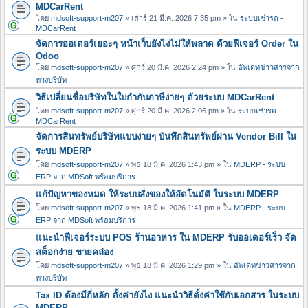
MDCarRent
โดย
mdsoft-support-m207
» เสาร์ 21 มี.ค. 2026 7:35 pm » ใน
ระบบเช่ารถ -
MDCarRent
จัดการออเดอร์เยอะๆ หน้าเว็บยังไงไม่ให้พลาด ด้วยฟีเจอร์ Order ใน
Odoo
โดย
mdsoft-support-m207
» ศุกร์ 20 มี.ค. 2026 2:24 pm » ใน
อัพเดทข่าวสารจาก
ทางบริษัท
วิธีเปลี่ยนชื่อบริษัทในใบกำกับภาษีง่ายๆ ด้วยระบบ MDCarRent
โดย
mdsoft-support-m207
» ศุกร์ 20 มี.ค. 2026 2:06 pm » ใน
ระบบเช่ารถ -
MDCarRent
จัดการสินทรัพย์บริษัทแบบง่ายๆ บันทึกสินทรัพย์ผ่าน Vendor Bill ใน
ระบบ MDERP
โดย
mdsoft-support-m207
» พุธ 18 มี.ค. 2026 1:43 pm » ใน
MDERP - ระบบ
ERP จาก MDSoft พร้อมบริการ
แก้ปัญหาของหมด ให้ระบบสั่งของให้อัตโนมัติ ในระบบ MDERP
โดย
mdsoft-support-m207
» พุธ 18 มี.ค. 2026 1:41 pm » ใน
MDERP - ระบบ
ERP จาก MDSoft พร้อมบริการ
แนะนำฟีเจอร์ระบบ POS ร้านอาหาร ใน MDERP รับออเดอร์เร็ว จัด
สต็อกง่าย ขายคล่อง
โดย
mdsoft-support-m207
» พุธ 18 มี.ค. 2026 1:29 pm » ใน
อัพเดทข่าวสารจาก
ทางบริษัท
Tax ID ต้องมีกี่หลัก ตั้งค่ายังไง แนะนำวิธีตั้งค่าใช้กับเอกสาร ในระบบ
MDERP