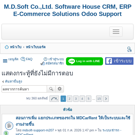
M.D.Soft Co.,Ltd. Software House CRM, ERP
E-Commerce Solutions Odoo Support
T
o
g
g
หน้าเว็บ
หน้าเว็บบอร์ด
l
นห
e
า
n
เมนูลัด
FAQ
เข้าสู่ระบบ
เข้าระบบ
Log in with LINE
a
สมัครสมาชิก
v
แสดงกระทู้ที่ยังไม่มีการตอบ
i
g
a
ค้นหาขั้นสูง
t
i
o
พบ 360 ผลลัพธ์
1
2
3
4
5
…
15
n
หัวข้อ
สอนการเพิ่ม แยกประเภทของรถใน MDCarRent ให้เป็นระบบและใช้
งานง่ายขึ้น
โดย
mdsoft-support-m207
» พุธ 01 ก.ค. 2026 1:47 pm » ใน
ระบบเช่ารถ -
MDCarRent