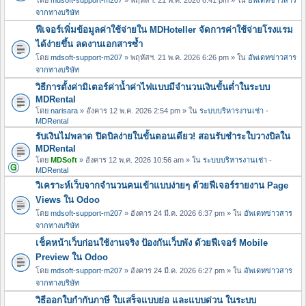
จากทางบริษัท
ฟีเจอร์เพิ่มข้อมูลค่าใช้จ่ายใน MDHoteller จัดการค่าใช้จ่ายโรงแรม
ได้ง่ายขึ้น ลดงานเอกสารซ้ำ
โดย
mdsoft-support-m207
» พฤหัสฯ. 21 พ.ค. 2026 6:26 pm » ใน
อัพเดทข่าวสาร
จากทางบริษัท
วิธีการตั้งค่ามิเตอร์ค่าน้ำค่าไฟแบบมีจำนวนเงินขั้นต่ำในระบบ
MDRental
โดย
narisara
» อังคาร 12 พ.ค. 2026 2:54 pm » ใน
ระบบบริหารงานเช่า -
MDRental
รับเงินไม่พลาด ปิดบิลง่ายในขั้นตอนเดียว! สอนรับชำระใบวางบิลใน
MDRental
โดย
MDSoft
» อังคาร 12 พ.ค. 2026 10:56 am » ใน
ระบบบริหารงานเช่า -
MDRental
วิเคราะห์เว็บจากจำนวนคนเข้าแบบง่ายๆ ด้วยฟีเจอร์รายงาน Page
Views ใน Odoo
โดย
mdsoft-support-m207
» อังคาร 24 มี.ค. 2026 6:37 pm » ใน
อัพเดทข่าวสาร
จากทางบริษัท
เช็คหน้าเว็บก่อนใช้งานจริง ป้องกันเว็บพัง ด้วยฟีเจอร์ Mobile
Preview ใน Odoo
โดย
mdsoft-support-m207
» อังคาร 24 มี.ค. 2026 6:27 pm » ใน
อัพเดทข่าวสาร
จากทางบริษัท
วิธีออกใบกำกับภาษี ใบเสร็จแบบย่อ และแบบด่วน ในระบบ