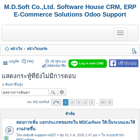
M.D.Soft Co.,Ltd. Software House CRM, ERP
E-Commerce Solutions Odoo Support
T
o
g
g
หน้าเว็บ
หน้าเว็บบอร์ด
l
นห
e
า
n
เมนูลัด
FAQ
เข้าสู่ระบบ
เข้าระบบ
Log in with LINE
a
สมัครสมาชิก
v
แสดงกระทู้ที่ยังไม่มีการตอบ
i
g
a
ค้นหาขั้นสูง
t
i
o
พบ 360 ผลลัพธ์
1
2
3
4
5
…
15
n
หัวข้อ
สอนการเพิ่ม แยกประเภทของรถใน MDCarRent ให้เป็นระบบและใช้
งานง่ายขึ้น
โดย
mdsoft-support-m207
» พุธ 01 ก.ค. 2026 1:47 pm » ใน
ระบบเช่ารถ -
MDCarRent