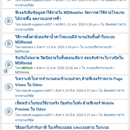
จากทางบริษัท
ฟีเจอร์เพิ่มข้อมูลค่าใช้จ่ายใน MDHoteller จัดการค่าใช้จ่ายโรงแรม
ได้ง่ายขึ้น ลดงานเอกสารซ้ำ
โดย
mdsoft-support-m207
» พฤหัสฯ. 21 พ.ค. 2026 6:26 pm » ใน
อัพเดทข่าวสาร
จากทางบริษัท
วิธีการตั้งค่ามิเตอร์ค่าน้ำค่าไฟแบบมีจำนวนเงินขั้นต่ำในระบบ
MDRental
โดย
narisara
» อังคาร 12 พ.ค. 2026 2:54 pm » ใน
ระบบบริหารงานเช่า -
MDRental
รับเงินไม่พลาด ปิดบิลง่ายในขั้นตอนเดียว! สอนรับชำระใบวางบิลใน
MDRental
โดย
MDSoft
» อังคาร 12 พ.ค. 2026 10:56 am » ใน
ระบบบริหารงานเช่า -
MDRental
วิเคราะห์เว็บจากจำนวนคนเข้าแบบง่ายๆ ด้วยฟีเจอร์รายงาน Page
Views ใน Odoo
โดย
mdsoft-support-m207
» อังคาร 24 มี.ค. 2026 6:37 pm » ใน
อัพเดทข่าวสาร
จากทางบริษัท
เช็คหน้าเว็บก่อนใช้งานจริง ป้องกันเว็บพัง ด้วยฟีเจอร์ Mobile
Preview ใน Odoo
โดย
mdsoft-support-m207
» อังคาร 24 มี.ค. 2026 6:27 pm » ใน
อัพเดทข่าวสาร
จากทางบริษัท
วิธีออกใบกำกับภาษี ใบเสร็จแบบย่อ และแบบด่วน ในระบบ