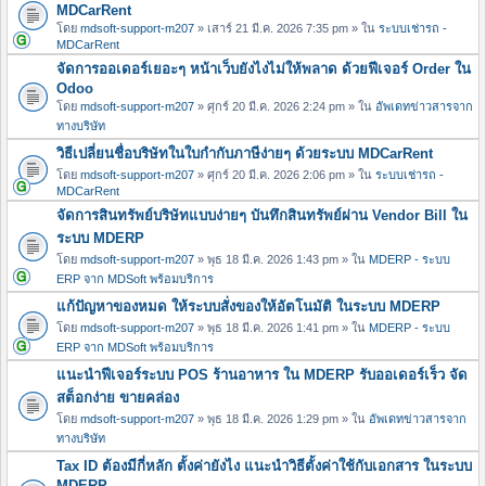
MDCarRent
โดย
mdsoft-support-m207
» เสาร์ 21 มี.ค. 2026 7:35 pm » ใน
ระบบเช่ารถ -
MDCarRent
จัดการออเดอร์เยอะๆ หน้าเว็บยังไงไม่ให้พลาด ด้วยฟีเจอร์ Order ใน
Odoo
โดย
mdsoft-support-m207
» ศุกร์ 20 มี.ค. 2026 2:24 pm » ใน
อัพเดทข่าวสารจาก
ทางบริษัท
วิธีเปลี่ยนชื่อบริษัทในใบกำกับภาษีง่ายๆ ด้วยระบบ MDCarRent
โดย
mdsoft-support-m207
» ศุกร์ 20 มี.ค. 2026 2:06 pm » ใน
ระบบเช่ารถ -
MDCarRent
จัดการสินทรัพย์บริษัทแบบง่ายๆ บันทึกสินทรัพย์ผ่าน Vendor Bill ใน
ระบบ MDERP
โดย
mdsoft-support-m207
» พุธ 18 มี.ค. 2026 1:43 pm » ใน
MDERP - ระบบ
ERP จาก MDSoft พร้อมบริการ
แก้ปัญหาของหมด ให้ระบบสั่งของให้อัตโนมัติ ในระบบ MDERP
โดย
mdsoft-support-m207
» พุธ 18 มี.ค. 2026 1:41 pm » ใน
MDERP - ระบบ
ERP จาก MDSoft พร้อมบริการ
แนะนำฟีเจอร์ระบบ POS ร้านอาหาร ใน MDERP รับออเดอร์เร็ว จัด
สต็อกง่าย ขายคล่อง
โดย
mdsoft-support-m207
» พุธ 18 มี.ค. 2026 1:29 pm » ใน
อัพเดทข่าวสารจาก
ทางบริษัท
Tax ID ต้องมีกี่หลัก ตั้งค่ายังไง แนะนำวิธีตั้งค่าใช้กับเอกสาร ในระบบ
MDERP