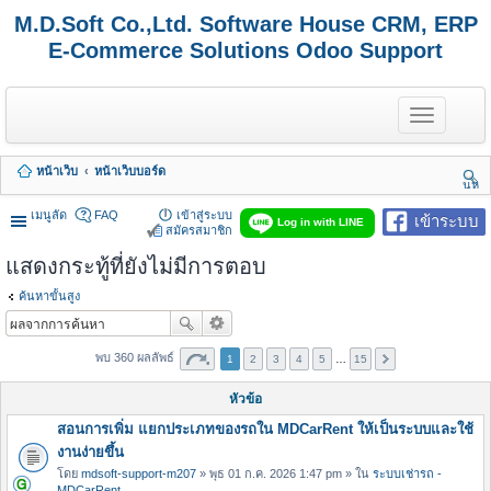
M.D.Soft Co.,Ltd. Software House CRM, ERP
E-Commerce Solutions Odoo Support
T
o
g
g
หน้าเว็บ
หน้าเว็บบอร์ด
l
นห
e
า
n
เมนูลัด
FAQ
เข้าสู่ระบบ
เข้าระบบ
Log in with LINE
a
สมัครสมาชิก
v
แสดงกระทู้ที่ยังไม่มีการตอบ
i
g
a
ค้นหาขั้นสูง
t
i
o
พบ 360 ผลลัพธ์
1
2
3
4
5
…
15
n
หัวข้อ
สอนการเพิ่ม แยกประเภทของรถใน MDCarRent ให้เป็นระบบและใช้
งานง่ายขึ้น
โดย
mdsoft-support-m207
» พุธ 01 ก.ค. 2026 1:47 pm » ใน
ระบบเช่ารถ -
MDCarRent