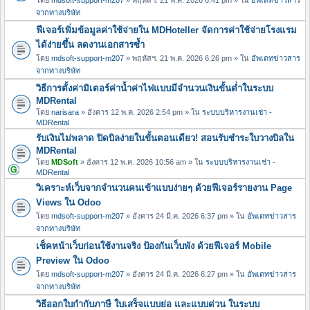
จากทางบริษัท
ฟีเจอร์เพิ่มข้อมูลค่าใช้จ่ายใน MDHoteller จัดการค่าใช้จ่ายโรงแรม
ได้ง่ายขึ้น ลดงานเอกสารซ้ำ
โดย
mdsoft-support-m207
» พฤหัสฯ. 21 พ.ค. 2026 6:26 pm » ใน
อัพเดทข่าวสาร
จากทางบริษัท
วิธีการตั้งค่ามิเตอร์ค่าน้ำค่าไฟแบบมีจำนวนเงินขั้นต่ำในระบบ
MDRental
โดย
narisara
» อังคาร 12 พ.ค. 2026 2:54 pm » ใน
ระบบบริหารงานเช่า -
MDRental
รับเงินไม่พลาด ปิดบิลง่ายในขั้นตอนเดียว! สอนรับชำระใบวางบิลใน
MDRental
โดย
MDSoft
» อังคาร 12 พ.ค. 2026 10:56 am » ใน
ระบบบริหารงานเช่า -
MDRental
วิเคราะห์เว็บจากจำนวนคนเข้าแบบง่ายๆ ด้วยฟีเจอร์รายงาน Page
Views ใน Odoo
โดย
mdsoft-support-m207
» อังคาร 24 มี.ค. 2026 6:37 pm » ใน
อัพเดทข่าวสาร
จากทางบริษัท
เช็คหน้าเว็บก่อนใช้งานจริง ป้องกันเว็บพัง ด้วยฟีเจอร์ Mobile
Preview ใน Odoo
โดย
mdsoft-support-m207
» อังคาร 24 มี.ค. 2026 6:27 pm » ใน
อัพเดทข่าวสาร
จากทางบริษัท
วิธีออกใบกำกับภาษี ใบเสร็จแบบย่อ และแบบด่วน ในระบบ