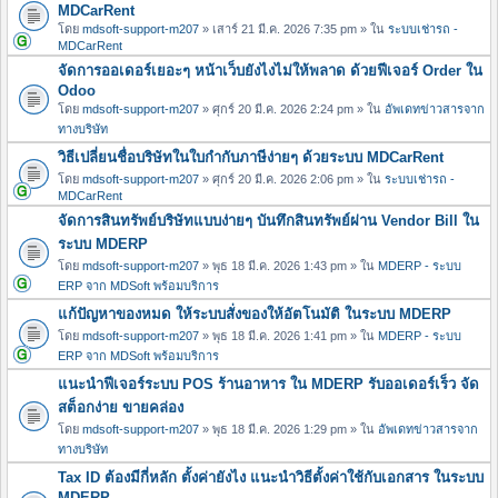
MDCarRent
โดย
mdsoft-support-m207
» เสาร์ 21 มี.ค. 2026 7:35 pm » ใน
ระบบเช่ารถ -
MDCarRent
จัดการออเดอร์เยอะๆ หน้าเว็บยังไงไม่ให้พลาด ด้วยฟีเจอร์ Order ใน
Odoo
โดย
mdsoft-support-m207
» ศุกร์ 20 มี.ค. 2026 2:24 pm » ใน
อัพเดทข่าวสารจาก
ทางบริษัท
วิธีเปลี่ยนชื่อบริษัทในใบกำกับภาษีง่ายๆ ด้วยระบบ MDCarRent
โดย
mdsoft-support-m207
» ศุกร์ 20 มี.ค. 2026 2:06 pm » ใน
ระบบเช่ารถ -
MDCarRent
จัดการสินทรัพย์บริษัทแบบง่ายๆ บันทึกสินทรัพย์ผ่าน Vendor Bill ใน
ระบบ MDERP
โดย
mdsoft-support-m207
» พุธ 18 มี.ค. 2026 1:43 pm » ใน
MDERP - ระบบ
ERP จาก MDSoft พร้อมบริการ
แก้ปัญหาของหมด ให้ระบบสั่งของให้อัตโนมัติ ในระบบ MDERP
โดย
mdsoft-support-m207
» พุธ 18 มี.ค. 2026 1:41 pm » ใน
MDERP - ระบบ
ERP จาก MDSoft พร้อมบริการ
แนะนำฟีเจอร์ระบบ POS ร้านอาหาร ใน MDERP รับออเดอร์เร็ว จัด
สต็อกง่าย ขายคล่อง
โดย
mdsoft-support-m207
» พุธ 18 มี.ค. 2026 1:29 pm » ใน
อัพเดทข่าวสารจาก
ทางบริษัท
Tax ID ต้องมีกี่หลัก ตั้งค่ายังไง แนะนำวิธีตั้งค่าใช้กับเอกสาร ในระบบ
MDERP